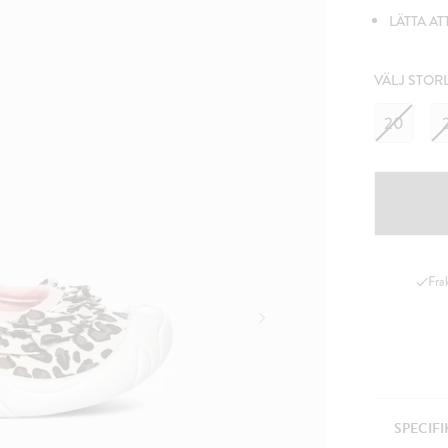
LÄTTA AT
VÄLJ STOR
20
Fra
SPECIF