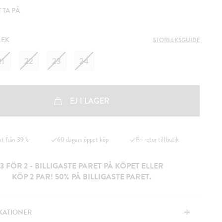
T TA PÅ
LEK
STORLEKSGUIDE
21
22
23
24
EJ I LAGER
kt från 39 kr
60 dagars öppet köp
Fri retur till butik
3 FÖR 2 - BILLIGASTE PARET PÅ KÖPET ELLER
KÖP 2 PAR! 50% PÅ BILLIGASTE PARET.
+
IKATIONER