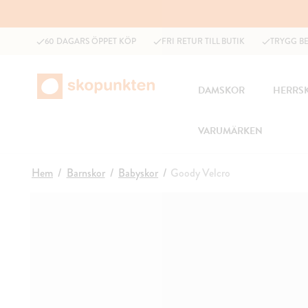
60 DAGARS ÖPPET KÖP
FRI RETUR TILL BUTIK
TRYGG B
DAMSKOR
HERRS
VARUMÄRKEN
Hem
Barnskor
Babyskor
Goody Velcro