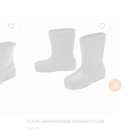
VATTE
LEJON, VARMFODRADE GUMMISTÖVLAR
LEJON
WATER
PVC-FRI