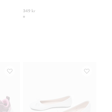
EXTRA S
349 kr
499 k