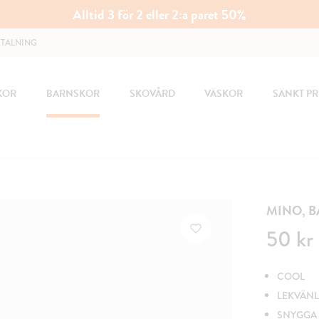
Alltid 3 för 2 eller 2:a paret 50%
ETALNING
KOR
BARNSKOR
SKOVÅRD
VÄSKOR
SÄNKT PR
MINO, 
Pris
:
50 kr
50 kr
COOL
LEKVÄNL
SNYGGA 