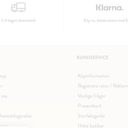
2-4 dagars leveranstid
Köp nu, betala senare med K
KUNDSERVICE
oup
Köpinformation
ar
Registrera retur / Rekla
 oss
Vanliga frågor
Presentkort
ghetsredogörelse
Storleksguide
ning
Hitta butiker