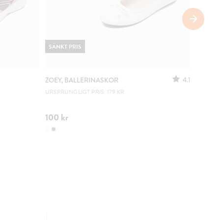
SÄNKT PRIS
4.1
ZOEY, BALLERINASKOR
ZOEY, 
URSPRUNGLIGT PRIS: 179 KR
LÄTTA A
100 kr
179 kr