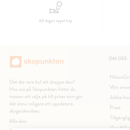
60 dagars öppet köp
OM OSS
NilsonGr
Det ska vara kul att shoppa skor!
Vårt ansv
Hos oss på Skopunkten hittar du
massor att välja på till priser som gör
Jobba hos
det ännu roligare att uppdatera
Press
skogarderoben.
Tillgängli
Alla skor
Visselblås