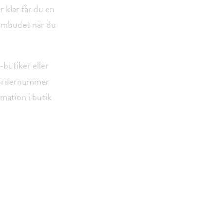
r klar får du en
 ombudet när du
butiker eller
t ordernummer
amation i butik