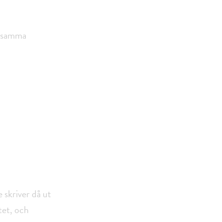
a samma
skriver då ut
tet, och