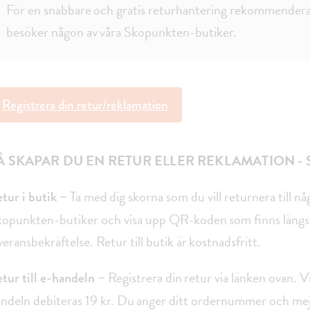
För en snabbare och gratis returhantering rekommenderar
besöker någon av våra Skopunkten-butiker.
Registrera din retur/reklamation
Å SKAPAR DU EN RETUR ELLER REKLAMATION - 
Ta med dig skorna som du vill returnera till nå
tur i butik –
opunkten-butiker och visa upp QR-koden som finns längst 
veransbekräftelse. Retur till butik är kostnadsfritt.
Registrera din retur via länken ovan. Vid
tur till e-handeln –
ndeln debiteras 19 kr. Du anger ditt ordernummer och me