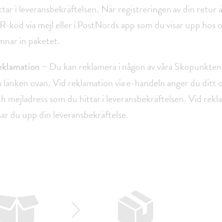
ttar i leveransbekräftelsen. När registreringen av din retur ä
-kod via mejl eller i PostNords app som du visar upp hos
mnar in paketet.
Du kan reklamera i någon av våra Skopunkten-
eklamation –
a länken ovan. Vid reklamation via e-handeln anger du dit
h mejladress som du hittar i leveransbekräftelsen. Vid rekl
sar du upp din leveransbekräftelse.