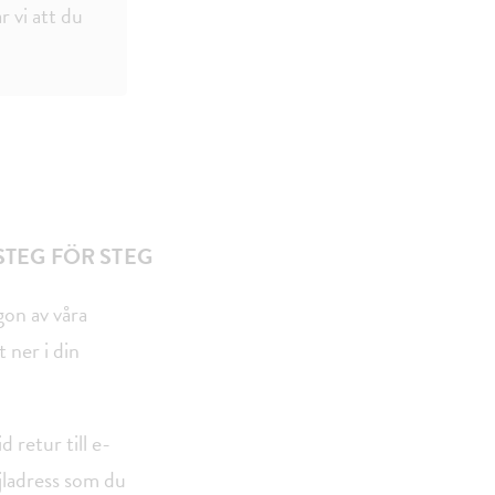
 vi att du
STEG FÖR STEG
gon av våra
ner i din
 retur till e-
jladress som du