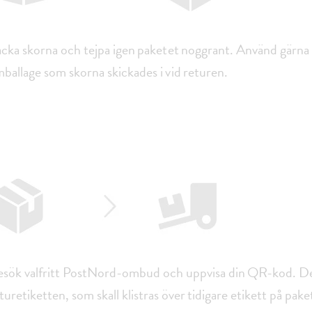
cka skorna och tejpa igen paketet noggrant. Använd gärn
ballage som skorna skickades i vid returen.
sök valfritt PostNord-ombud och uppvisa din QR-kod. De 
turetiketten, som skall klistras över tidigare etikett på pake