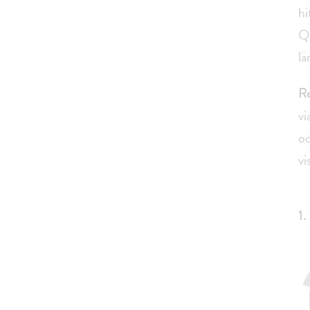
hi
QR
lä
R
vi
oc
vi
1.