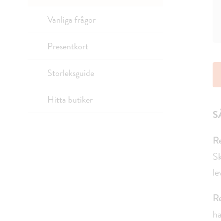
Vanliga frågor
Presentkort
Storleksguide
Hitta butiker
S
Re
Sk
le
Re
ha