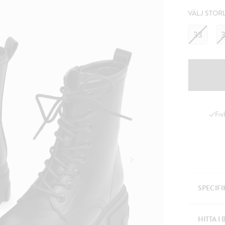
VÄLJ STOR
33
Fra
SPECIF
HITTA I 