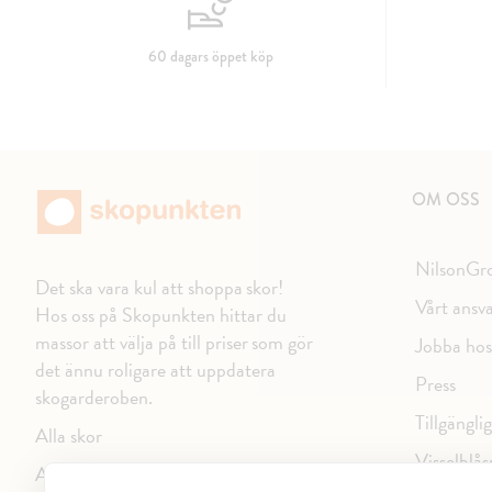
60 dagars öppet köp
OM OSS
NilsonGr
Det ska vara kul att shoppa skor!
Vårt ansv
Hos oss på Skopunkten hittar du
massor att välja på till priser som gör
Jobba hos
det ännu roligare att uppdatera
Press
skogarderoben.
Tillgängli
Alla skor
Visselblås
Alla varumärken