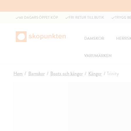
60 DAGARS ÖPPET KÖP
FRI RETUR TILL BUTIK
TRYGG B
DAMSKOR
HERRS
VARUMÄRKEN
Hem
Barnskor
Boots och kängor
Kängor
Trinity