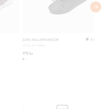
SÄNKT 
4.1
ZOEY, BALLERINASKOR
ZOEY, 
LÄTTA ATT BÄRA
URSPRUN
179 kr
100 kr