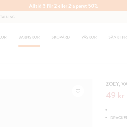
Alltid 3 för 2 eller 2:a paret 50%
ETALNING
KOR
BARNSKOR
SKOVÅRD
VÄSKOR
SÄNKT PR
ZOEY, 
Nuvarande 
49 kr
DRAGKED