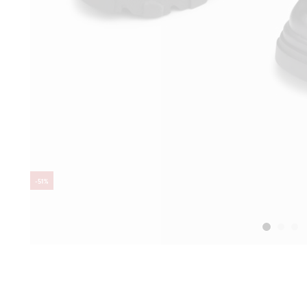
-
51
%