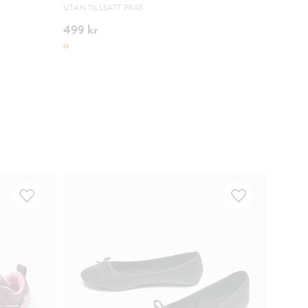
UTAN TILLSATT PFAS
BEHAGL
499 kr
499 k