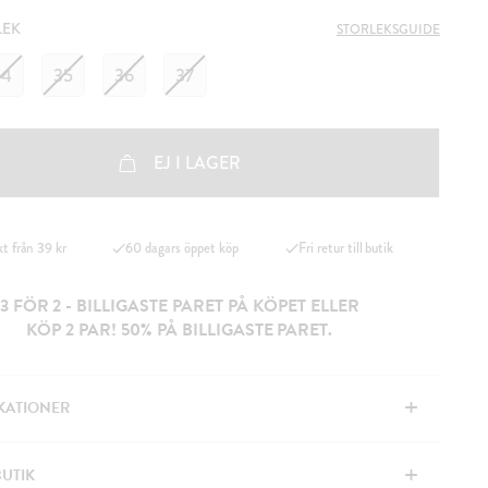
LEK
STORLEKSGUIDE
34
35
36
37
EJ I LAGER
kt från 39 kr
60 dagars öppet köp
Fri retur till butik
3 FÖR 2 - BILLIGASTE PARET PÅ KÖPET ELLER
KÖP 2 PAR! 50% PÅ BILLIGASTE PARET.
+
IKATIONER
+
BUTIK