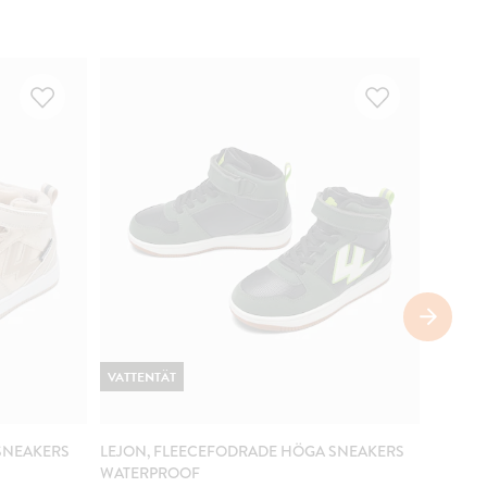
VATTENTÄT
VATTE
SNEAKERS
LEJON, FLEECEFODRADE HÖGA SNEAKERS
LEJON
WATERPROOF
WATER