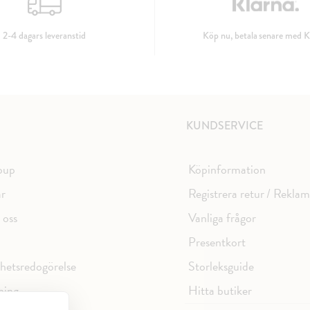
2-4 dagars leveranstid
Köp nu, betala senare med K
KUNDSERVICE
oup
Köpinformation
ar
Registrera retur / Rekla
 oss
Vanliga frågor
Presentkort
ghetsredogörelse
Storleksguide
ning
Hitta butiker