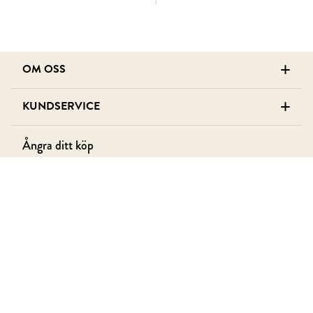
+
OM OSS
+
KUNDSERVICE
Ångra ditt köp
Du har 14 dagars ångerrätt från att du mottagit din
vara.
ÅNGRA KÖP
+
MEDLEM