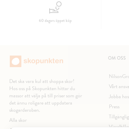
60 dagars öppet köp
OM OSS
NilsonGr
Det ska vara kul att shoppa skor!
Vårt ansv
Hos oss på Skopunkten hittar du
massor att välja på till priser som gör
Jobba hos
det ännu roligare att uppdatera
Press
skogarderoben.
Tillgängli
Alla skor
Visselblås