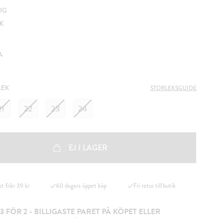
IG
RK
A
LEK
STORLEKSGUIDE
21
22
23
24
EJ I LAGER
kt från 39 kr
60 dagars öppet köp
Fri retur till butik
3 FÖR 2 - BILLIGASTE PARET PÅ KÖPET ELLER