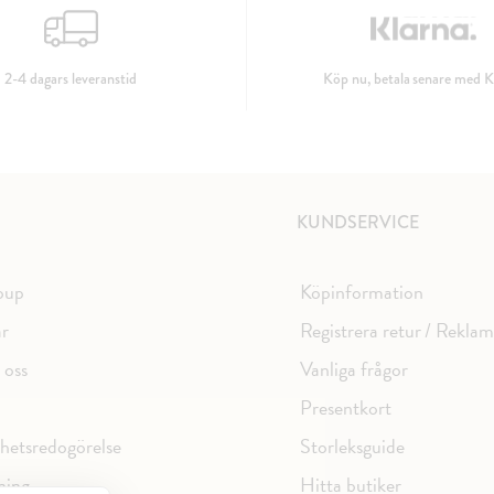
2-4 dagars leveranstid
Köp nu, betala senare med K
KUNDSERVICE
oup
Köpinformation
ar
Registrera retur / Rekla
 oss
Vanliga frågor
Presentkort
ghetsredogörelse
Storleksguide
ning
Hitta butiker