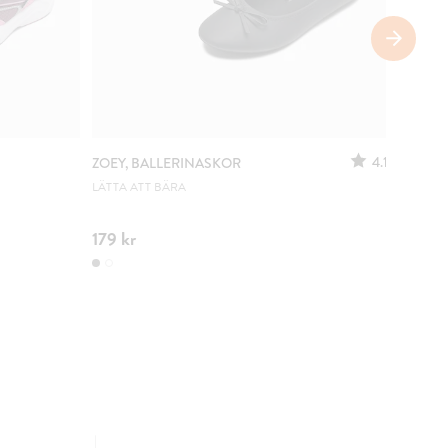
SÄNKT 
4.1
ZOEY, BALLERINASKOR
ZOEY, 
LÄTTA ATT BÄRA
URSPRUN
179 kr
100 kr