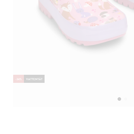
-
34
%
VATTENTÄT