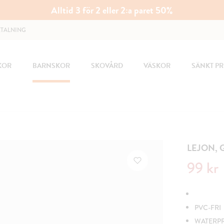
Alltid 3 för 2 eller 2:a paret 50%
ETALNING
KOR
BARNSKOR
SKOVÅRD
VÄSKOR
SÄNKT PR
LEJON,
Nuvarande 
99 kr
PVC-FRI
WATERP