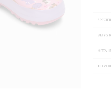
SPECIF
BETYG 
HITTA I 
TILLVER