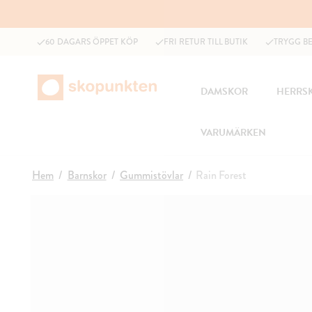
60 DAGARS ÖPPET KÖP
FRI RETUR TILL BUTIK
TRYGG B
DAMSKOR
HERRS
VARUMÄRKEN
Hem
Barnskor
Gummistövlar
Rain Forest