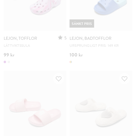
SÄNKT PRIS
5
LEJON, TOFFLOR
LEJON, BADTOFFLOR
LÄTTVIKTSSULA
URSPRUNGLIGT PRIS: 149 KR
99 kr
100 kr