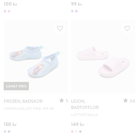
100 kr
99 kr
SÄNKT PRIS
5
3.6
FROZEN, BADSKOR
LEJON,
BADTOFFLOR
URSPRUNGLIGT PRIS: 199 KR
LÄTTVIKTSSULA
150 kr
149 kr