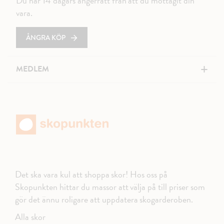
Du har 14 dagars ångerrätt från att du mottagit din
vara.
ÅNGRA KÖP
+
MEDLEM
Det ska vara kul att shoppa skor! Hos oss på
Skopunkten hittar du massor att välja på till priser som
gör det ännu roligare att uppdatera skogarderoben.
Alla skor