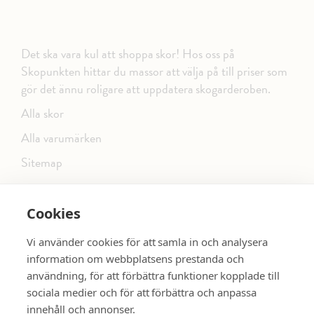
Det ska vara kul att shoppa skor! Hos oss på
Skopunkten hittar du massor att välja på till priser som
gör det ännu roligare att uppdatera skogarderoben.
Alla skor
Alla varumärken
Sitemap
Cookies
FÖLJ OSS PÅ SOCIALA MEDIER
Vi använder cookies för att samla in och analysera
information om webbplatsens prestanda och
användning, för att förbättra funktioner kopplade till
sociala medier och för att förbättra och anpassa
dinsko.se
SE MER SKOR:
innehåll och annonser.