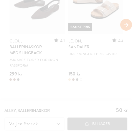
SÄNKT PRIS
4.1
4.4
CLOU,
LEJON,
C
BALLERINASKOR
SANDALER
B
MED SLINGBACK
URSPRUNGLIGT PRIS: 249 KR
EN
MJUKARE FODER FÖR SKÖN
PASSFORM
299 kr
150 kr
19
50 kr
Pris
:
ALLEY, BALLERINASKOR
50 kr
Välj en
Storlek
EJ I LAGER