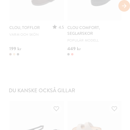
4.5
CLOU, TOFFLOR
CLOU COMFORT,
CL
SEGLARSKOR
VARM OCH SKÖN
DR
POPULÄR MODELL
199 kr
449 kr
54
DU KANSKE OCKSÅ GILLAR