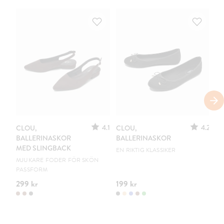
S
4.1
4.2
CLOU,
CLOU,
LE
BALLERINASKOR
BALLERINASKOR
S
MED SLINGBACK
EN RIKTIG KLASSIKER
UR
MJUKARE FODER FÖR SKÖN
PASSFORM
299 kr
199 kr
15