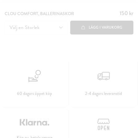
150 kr
Pris
:
CLOU COMFORT, BALLERINASKOR
150 kr
Välj en
Storlek
LÄGG I VARUKORG
60 dagars öppet köp
2-4 dagars leveranstid
Köp nu, betala senare