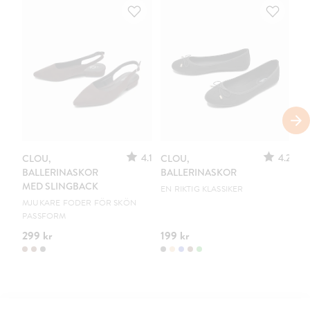
S
4.1
4.2
CLOU,
CLOU,
LE
BALLERINASKOR
BALLERINASKOR
S
MED SLINGBACK
EN RIKTIG KLASSIKER
UR
MJUKARE FODER FÖR SKÖN
PASSFORM
299 kr
199 kr
15