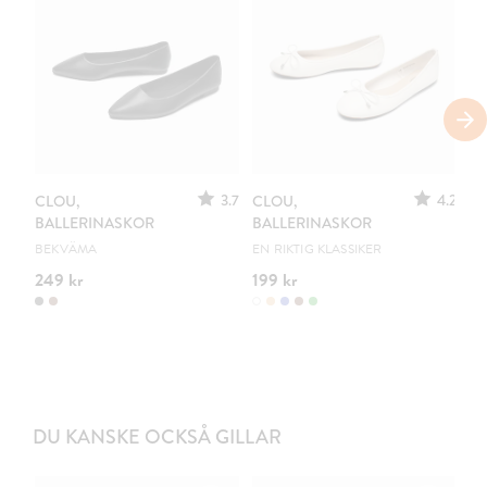
3.7
4.2
CLOU,
CLOU,
ZO
BALLERINASKOR
BALLERINASKOR
S
BEKVÄMA
EN RIKTIG KLASSIKER
BL
249 kr
199 kr
34
DU KANSKE OCKSÅ GILLAR