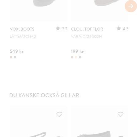
3.2
4.5
VOX, BOOTS
CLOU, TOFFLOR
C
S
LÄTTMATCHAD
VARM OCH SKÖN
PO
549 kr
199 kr
44
DU KANSKE OCKSÅ GILLAR