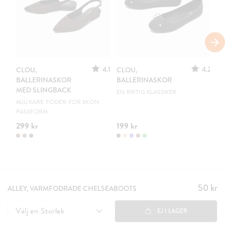
S
4.1
4.2
CLOU,
CLOU,
LE
BALLERINASKOR
BALLERINASKOR
S
MED SLINGBACK
EN RIKTIG KLASSIKER
UR
MJUKARE FODER FÖR SKÖN
PASSFORM
299 kr
199 kr
15
50 kr
Pris
:
ALLEY, VARMFODRADE CHELSEABOOTS
50 kr
Välj en
Storlek
EJ I LAGER