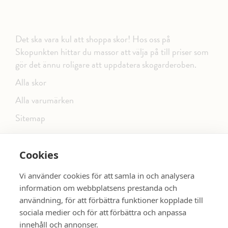
Det ska vara kul att shoppa skor! Hos oss på
Skopunkten hittar du massor att välja på till priser som
gör det ännu roligare att uppdatera skogarderoben.
Alla skor
Alla varumärken
Sitemap
Cookies
FÖLJ OSS PÅ SOCIALA MEDIER
Vi använder cookies för att samla in och analysera
information om webbplatsens prestanda och
användning, för att förbättra funktioner kopplade till
sociala medier och för att förbättra och anpassa
dinsko.se
SE MER SKOR:
innehåll och annonser.