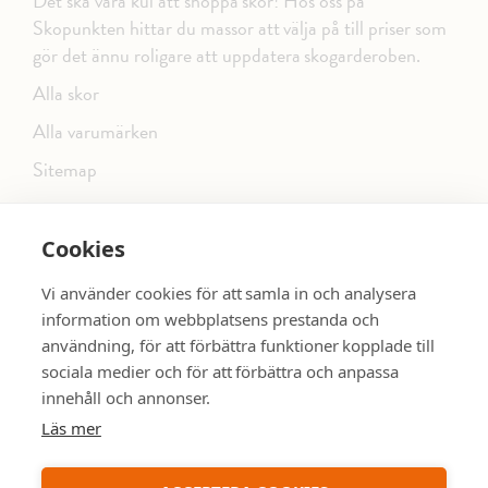
Det ska vara kul att shoppa skor! Hos oss på
Skopunkten hittar du massor att välja på till priser som
gör det ännu roligare att uppdatera skogarderoben.
Alla skor
Alla varumärken
Sitemap
Cookies
FÖLJ OSS PÅ SOCIALA MEDIER
Vi använder cookies för att samla in och analysera
information om webbplatsens prestanda och
användning, för att förbättra funktioner kopplade till
sociala medier och för att förbättra och anpassa
dinsko.se
SE MER SKOR:
innehåll och annonser.
Läs mer