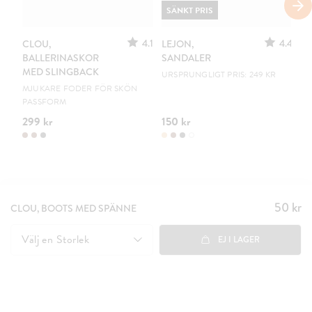
SÄNKT PRIS
4.1
4.4
CLOU,
LEJON,
C
BALLERINASKOR
SANDALER
B
MED SLINGBACK
URSPRUNGLIGT PRIS: 249 KR
EN
MJUKARE FODER FÖR SKÖN
PASSFORM
299 kr
150 kr
19
50 kr
Pris
:
CLOU, BOOTS MED SPÄNNE
50 kr
Välj en
Storlek
EJ I LAGER