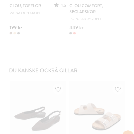
4.5
CLOU, TOFFLOR
CLOU COMFORT,
CL
SEGLARSKOR
VARM OCH SKÖN
DR
POPULÄR MODELL
199 kr
449 kr
54
DU KANSKE OCKSÅ GILLAR