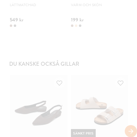
S
LÄTTMATCHAD
VARM OCH SKÖN
PO
549 kr
199 kr
44
DU KANSKE OCKSÅ GILLAR
SÄNKT PRIS