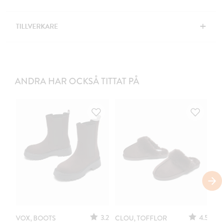
+
TILLVERKARE
ANDRA HAR OCKSÅ TITTAT PÅ
3.2
4.5
VOX, BOOTS
CLOU, TOFFLOR
C