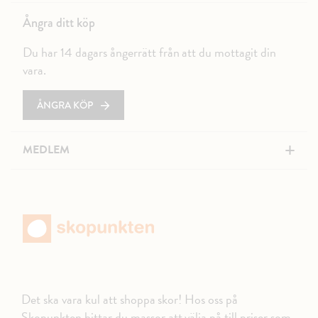
Ångra ditt köp
Du har 14 dagars ångerrätt från att du mottagit din
vara.
ÅNGRA KÖP
+
MEDLEM
Det ska vara kul att shoppa skor! Hos oss på
Skopunkten hittar du massor att välja på till priser som