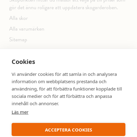
gör det ännu roligare att uppdatera skogarderoben.
Alla skor
Alla varumärken
Sitemap
Cookies
FÖLJ OSS PÅ SOCIALA MEDIER
Vi använder cookies för att samla in och analysera
information om webbplatsens prestanda och
användning, för att förbättra funktioner kopplade till
sociala medier och för att förbättra och anpassa
dinsko.se
SE MER SKOR:
innehåll och annonser.
Läs mer
ACCEPTERA COOKIES