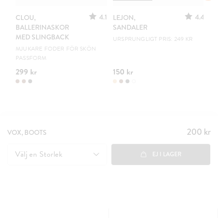
4.1
4.4
CLOU,
LEJON,
C
BALLERINASKOR
SANDALER
B
MED SLINGBACK
URSPRUNGLIGT PRIS: 249 KR
EN
MJUKARE FODER FÖR SKÖN
PASSFORM
299 kr
150 kr
19
200 kr
Pris
:
VOX, BOOTS
200 kr
Välj en
Storlek
EJ I LAGER