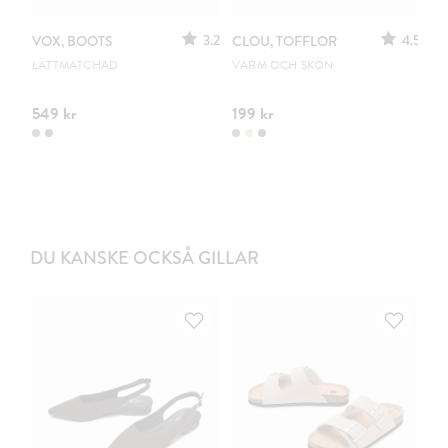
3.2
4.5
VOX, BOOTS
CLOU, TOFFLOR
C
S
LÄTTMATCHAD
VARM OCH SKÖN
PO
549 kr
199 kr
44
DU KANSKE OCKSÅ GILLAR