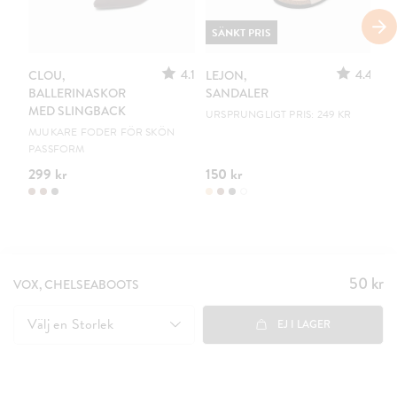
SÄNKT PRIS
4.1
4.4
CLOU,
LEJON,
C
BALLERINASKOR
SANDALER
B
MED SLINGBACK
URSPRUNGLIGT PRIS: 249 KR
EN
MJUKARE FODER FÖR SKÖN
PASSFORM
299 kr
150 kr
19
50 kr
Pris
:
VOX, CHELSEABOOTS
50 kr
Välj en
Storlek
EJ I LAGER