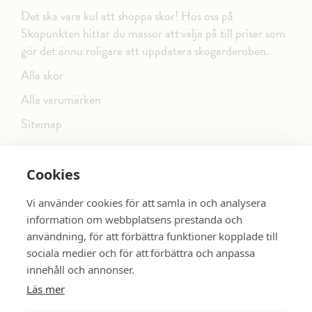
Det ska vara kul att shoppa skor! Hos oss på
Skopunkten hittar du massor att välja på till priser som
gör det ännu roligare att uppdatera skogarderoben.
Alla skor
Alla varumärken
Sitemap
Cookies
FÖLJ OSS PÅ SOCIALA MEDIER
Vi använder cookies för att samla in och analysera
information om webbplatsens prestanda och
användning, för att förbättra funktioner kopplade till
sociala medier och för att förbättra och anpassa
dinsko.se
SE MER SKOR:
innehåll och annonser.
Läs mer