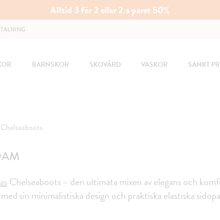
Alltid 3 för 2 eller 2:a paret 50%
ETALNING
KOR
BARNSKOR
SKOVÅRD
VÄSKOR
SÄNKT PR
Chelseaboots
DAM
as
Chelseaboots – den ultimata
mixen av elegans och komfort
med sin minimalistiska design och praktiska elastiska sidop