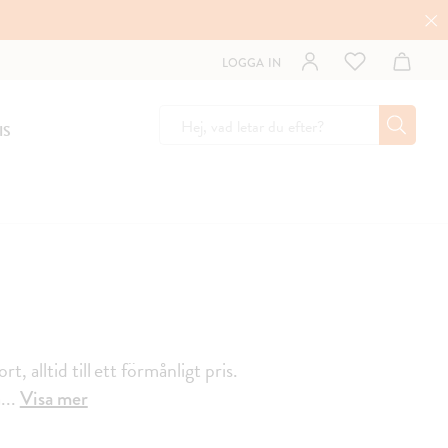
LOGGA IN
IS
, alltid till ett förmånligt pris.
a
...
Visa mer