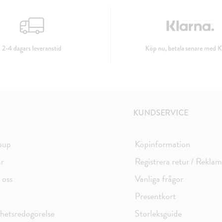
2-4 dagars leveranstid
Köp nu, betala senare med K
KUNDSERVICE
oup
Köpinformation
ar
Registrera retur / Rekla
 oss
Vanliga frågor
Presentkort
ghetsredogörelse
Storleksguide