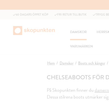
60 DAGARS ÖPPET KÖP
FRI RETUR TILL BUTIK
TRYGG B
DAMSKOR
HERRS
VARUMÄRKEN
Hem
Damskor
Boots och kängor
CHELSEABOOTS FÖR 
På Skopunkten finner du
damern
Dessa stilrena boots
utmärker sig 