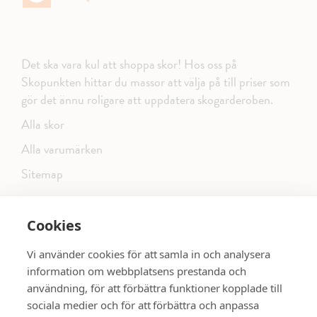
Det ska vara kul att shoppa skor! Hos oss på
Skopunkten hittar du massor att välja på till priser som
gör det ännu roligare att uppdatera skogarderoben.
Alla skor
Alla varumärken
Sitemap
Cookies
FÖLJ OSS PÅ SOCIALA MEDIER
Vi använder cookies för att samla in och analysera
information om webbplatsens prestanda och
användning, för att förbättra funktioner kopplade till
sociala medier och för att förbättra och anpassa
dinsko.se
SE MER SKOR: