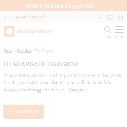
Alltid 3 för 2 eller 2:a paret 50%
60 DAGARS ÖPPET KÖP
SÖK
MENY
Hem
Damskor
Flerfärgade
FLERFÄRGADE DAMSKOR
Skopunktens
damskor
med färgkombinationer är
designade
för att ge en subtil men distinkt touch till din look.
Från
sneakers
med färgglada detalje
...
Visa mer
DAMSKOR