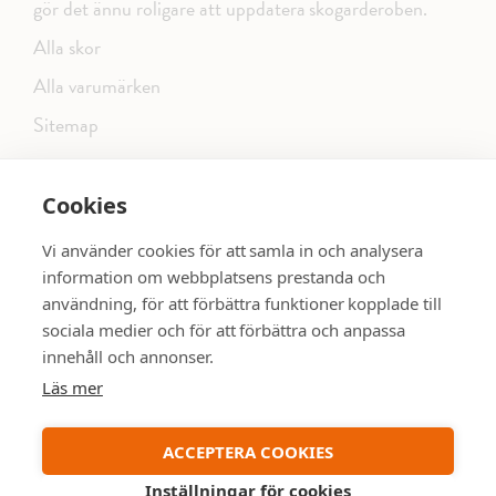
gör det ännu roligare att uppdatera skogarderoben.
Alla skor
Alla varumärken
Sitemap
Cookies
FÖLJ OSS PÅ SOCIALA MEDIER
Vi använder cookies för att samla in och analysera
information om webbplatsens prestanda och
användning, för att förbättra funktioner kopplade till
sociala medier och för att förbättra och anpassa
dinsko.se
SE MER SKOR:
innehåll och annonser.
Läs mer
ACCEPTERA COOKIES
Inställningar för cookies