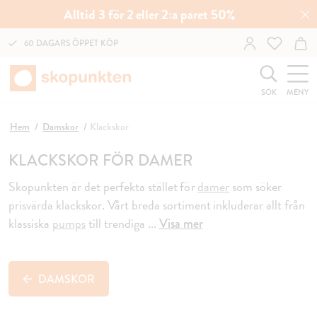
Alltid 3 för 2 eller 2:a paret 50%
60 DAGARS ÖPPET KÖP
SÖK
MENY
Hem
Damskor
Klackskor
KLACKSKOR FÖR DAMER
Skopunkten är det perfekta stället för
damer
som
söker
prisvärda klackskor. Vårt breda sortiment inkluderar
allt från
klassiska
pumps
till trendiga
...
Visa mer
DAMSKOR