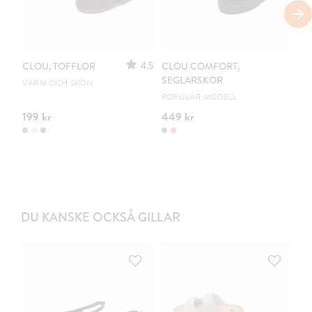
4.5
CLOU, TOFFLOR
CLOU COMFORT,
CL
SEGLARSKOR
VARM OCH SKÖN
DR
POPULÄR MODELL
199 kr
449 kr
54
DU KANSKE OCKSÅ GILLAR