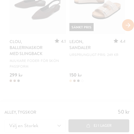
SÄNKT PRIS
4.1
4.4
CLOU,
LEJON,
C
BALLERINASKOR
SANDALER
B
MED SLINGBACK
URSPRUNGLIGT PRIS: 249 KR
EN
MJUKARE FODER FÖR SKÖN
PASSFORM
299 kr
150 kr
19
50 kr
Pris
:
ALLEY, TYGSKOR
50 kr
Välj en
Storlek
EJ I LAGER