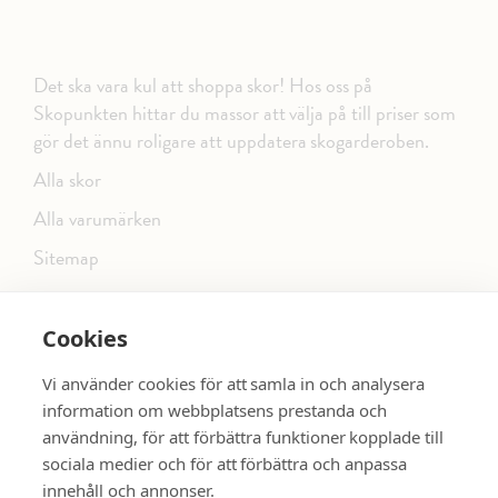
Det ska vara kul att shoppa skor! Hos oss på
Skopunkten hittar du massor att välja på till priser som
gör det ännu roligare att uppdatera skogarderoben.
Alla skor
Alla varumärken
Sitemap
Cookies
FÖLJ OSS PÅ SOCIALA MEDIER
Vi använder cookies för att samla in och analysera
information om webbplatsens prestanda och
användning, för att förbättra funktioner kopplade till
sociala medier och för att förbättra och anpassa
dinsko.se
SE MER SKOR:
innehåll och annonser.