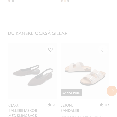
DU KANSKE OCKSÅ GILLAR
SÄNKT PRIS
4.1
4.4
CLOU,
LEJON,
C
BALLERINASKOR
SANDALER
B
MED SLINGBACK
URSPRUNGLIGT PRIS: 249 KR
EN