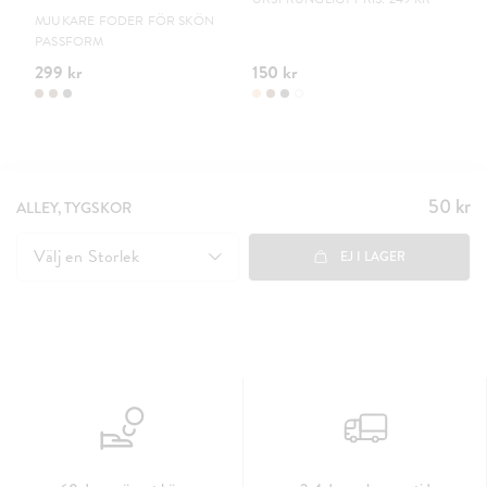
MJUKARE FODER FÖR SKÖN
PASSFORM
299 kr
150 kr
19
50 kr
Pris
:
ALLEY, TYGSKOR
50 kr
Välj en
Storlek
EJ I LAGER