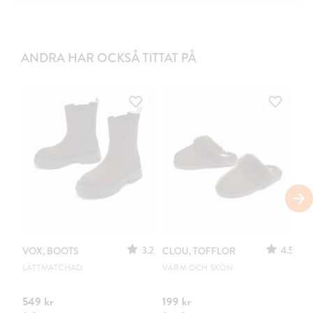
ANDRA HAR OCKSÅ TITTAT PÅ
3.2
4.5
VOX, BOOTS
CLOU, TOFFLOR
C
S
LÄTTMATCHAD
VARM OCH SKÖN
PO
549 kr
199 kr
44