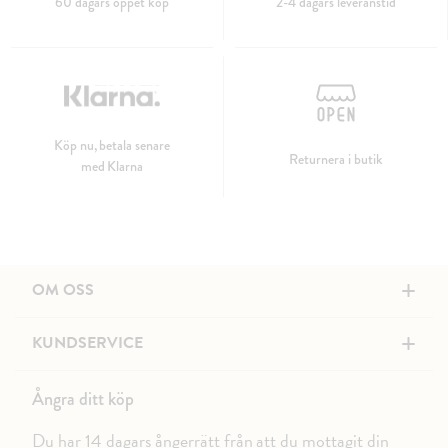
60 dagars öppet köp
2-4 dagars leveranstid
Köp nu, betala senare
Returnera i butik
med Klarna
+
OM OSS
+
KUNDSERVICE
Ångra ditt köp
Du har 14 dagars ångerrätt från att du mottagit din