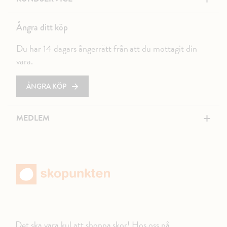
Ångra ditt köp
Du har 14 dagars ångerrätt från att du mottagit din
vara.
ÅNGRA KÖP
+
MEDLEM
Det ska vara kul att shoppa skor! Hos oss på