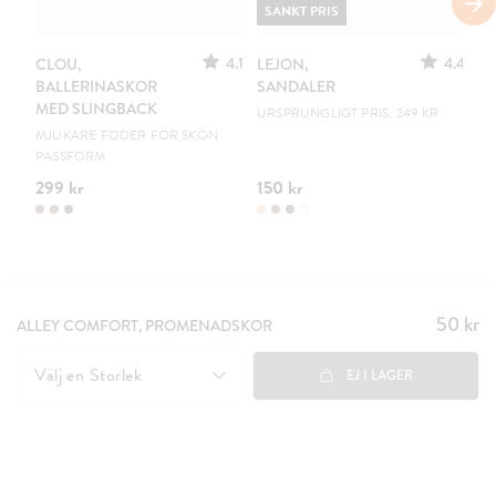
SÄNKT PRIS
4.1
4.4
CLOU,
LEJON,
C
BALLERINASKOR
SANDALER
B
MED SLINGBACK
URSPRUNGLIGT PRIS: 249 KR
EN
MJUKARE FODER FÖR SKÖN
PASSFORM
299 kr
150 kr
19
50 kr
Pris
:
ALLEY COMFORT, PROMENADSKOR
50 kr
Välj en
Storlek
EJ I LAGER