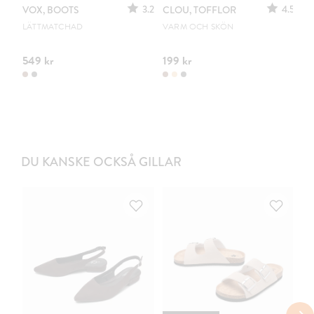
3.2
4.5
VOX, BOOTS
CLOU, TOFFLOR
C
S
LÄTTMATCHAD
VARM OCH SKÖN
PO
549 kr
199 kr
44
DU KANSKE OCKSÅ GILLAR