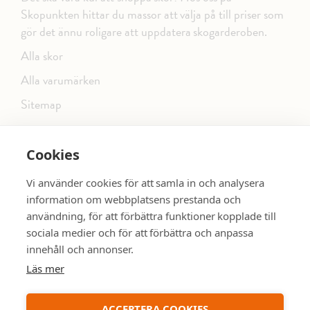
Skopunkten hittar du massor att välja på till priser som
gör det ännu roligare att uppdatera skogarderoben.
Alla skor
Alla varumärken
Sitemap
Cookies
FÖLJ OSS PÅ SOCIALA MEDIER
Vi använder cookies för att samla in och analysera
information om webbplatsens prestanda och
användning, för att förbättra funktioner kopplade till
sociala medier och för att förbättra och anpassa
dinsko.se
SE MER SKOR:
innehåll och annonser.
Läs mer
ACCEPTERA COOKIES