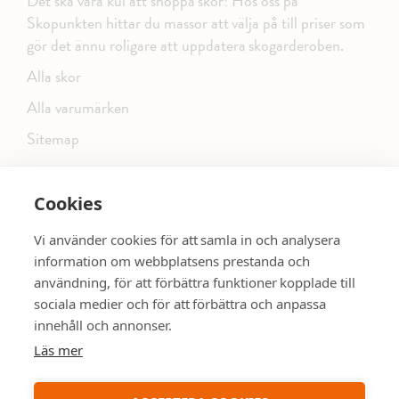
Det ska vara kul att shoppa skor! Hos oss på
Skopunkten hittar du massor att välja på till priser som
gör det ännu roligare att uppdatera skogarderoben.
Alla skor
Alla varumärken
Sitemap
Cookies
FÖLJ OSS PÅ SOCIALA MEDIER
Vi använder cookies för att samla in och analysera
information om webbplatsens prestanda och
användning, för att förbättra funktioner kopplade till
sociala medier och för att förbättra och anpassa
dinsko.se
SE MER SKOR:
innehåll och annonser.
Läs mer