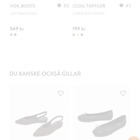
3.2
4.5
VOX, BOOTS
CLOU, TOFFLOR
C
S
LÄTTMATCHAD
VARM OCH SKÖN
PO
549 kr
199 kr
44
DU KANSKE OCKSÅ GILLAR