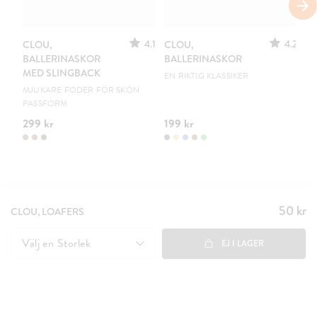
S
4.1
4.2
CLOU,
CLOU,
LE
BALLERINASKOR
BALLERINASKOR
S
MED SLINGBACK
EN RIKTIG KLASSIKER
UR
MJUKARE FODER FÖR SKÖN
PASSFORM
299 kr
199 kr
15
50 kr
Pris
:
CLOU, LOAFERS
50 kr
Välj en
Storlek
EJ I LAGER