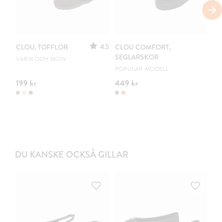
4.5
CLOU, TOFFLOR
CLOU COMFORT,
CL
SEGLARSKOR
VARM OCH SKÖN
DR
POPULÄR MODELL
199 kr
449 kr
54
DU KANSKE OCKSÅ GILLAR