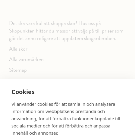
Det ska vara kul att shoppa skor! Hos oss på
Skopunkten hittar du massor att välja på till priser som
gör det ännu roligare att uppdatera skogarderoben.
Alla skor
Alla varumärken
Sitemap
Cookies
FÖLJ OSS PÅ SOCIALA MEDIER
Vi använder cookies för att samla in och analysera
information om webbplatsens prestanda och
användning, för att förbättra funktioner kopplade till
sociala medier och för att förbättra och anpassa
dinsko.se
SE MER SKOR:
innehåll och annonser.