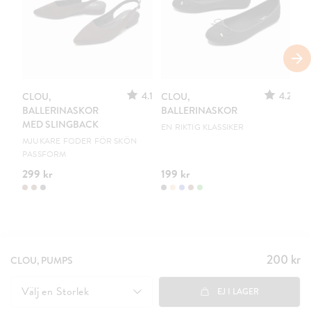
S
4.1
4.2
CLOU,
CLOU,
LE
BALLERINASKOR
BALLERINASKOR
S
MED SLINGBACK
EN RIKTIG KLASSIKER
UR
MJUKARE FODER FÖR SKÖN
PASSFORM
299 kr
199 kr
15
200 kr
Pris
:
CLOU, PUMPS
200 kr
Välj en
Storlek
EJ I LAGER