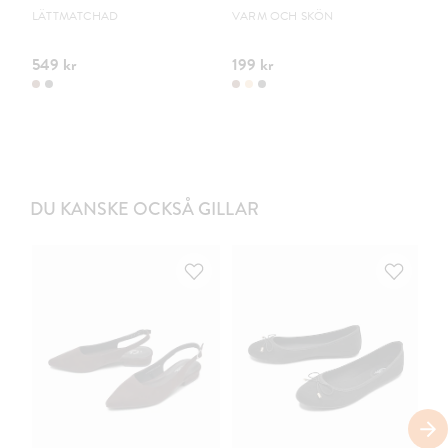
S
LÄTTMATCHAD
VARM OCH SKÖN
PO
549 kr
199 kr
44
DU KANSKE OCKSÅ GILLAR
S