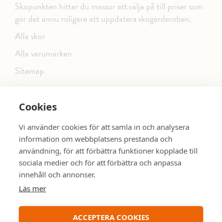
Skopunkten hittar du massor att välja på till priser som
gör det ännu roligare att uppdatera skogarderoben.
Alla skor
Alla varumärken
Sitemap
Cookies
FÖLJ OSS PÅ SOCIALA MEDIER
Vi använder cookies för att samla in och analysera
information om webbplatsens prestanda och
användning, för att förbättra funktioner kopplade till
sociala medier och för att förbättra och anpassa
dinsko.se
SE MER SKOR:
innehåll och annonser.
Läs mer
ACCEPTERA COOKIES