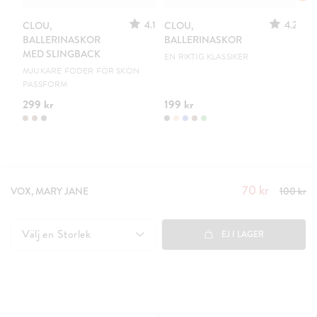
4.1
4.2
CLOU,
CLOU,
LE
BALLERINASKOR
BALLERINASKOR
S
MED SLINGBACK
EN RIKTIG KLASSIKER
UR
MJUKARE FODER FÖR SKÖN
PASSFORM
299 kr
199 kr
15
70 kr
Nuvarande
VOX, MARY JANE
100 kr
pris
:
70
kr
Tidigare pris
:
Välj en
Storlek
EJ I LAGER
100 kr