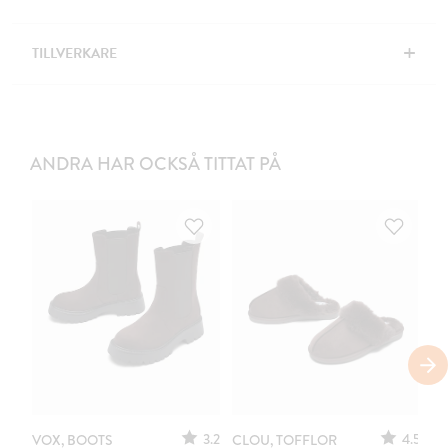
+
TILLVERKARE
ANDRA HAR OCKSÅ TITTAT PÅ
3.2
4.5
VOX, BOOTS
CLOU, TOFFLOR
C