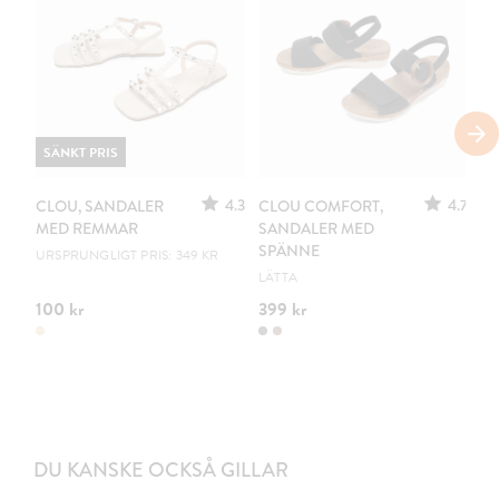
SÄNKT PRIS
S
4.3
4.7
CLOU, SANDALER
CLOU COMFORT,
LE
MED REMMAR
SANDALER MED
S
SPÄNNE
URSPRUNGLIGT PRIS: 349 KR
UR
LÄTTA
100 kr
399 kr
10
DU KANSKE OCKSÅ GILLAR