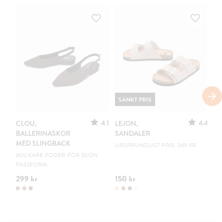
SÄNKT PRIS
4.1
4.4
CLOU,
LEJON,
C
BALLERINASKOR
SANDALER
B
MED SLINGBACK
URSPRUNGLIGT PRIS: 249 KR
EN
MJUKARE FODER FÖR SKÖN
PASSFORM
299 kr
150 kr
19