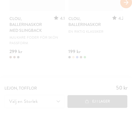
S
4.1
4.2
CLOU,
CLOU,
LE
BALLERINASKOR
BALLERINASKOR
S
MED SLINGBACK
EN RIKTIG KLASSIKER
UR
MJUKARE FODER FÖR SKÖN
PASSFORM
299 kr
199 kr
15
50 kr
Pris
:
LEJON, TOFFLOR
50 kr
Välj en
Storlek
EJ I LAGER