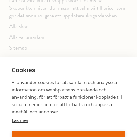
Det ska vara kul att shoppa skor! Hos oss på
Skopunkten hittar du massor att välja på till priser som
gör det ännu roligare att uppdatera skogarderoben.
Alla skor
Alla varumärken
Sitemap
Cookies
FÖLJ OSS PÅ SOCIALA MEDIER
Vi använder cookies för att samla in och analysera
information om webbplatsens prestanda och
användning, för att förbättra funktioner kopplade till
sociala medier och för att förbättra och anpassa
dinsko.se
SE MER SKOR:
innehåll och annonser.
Läs mer