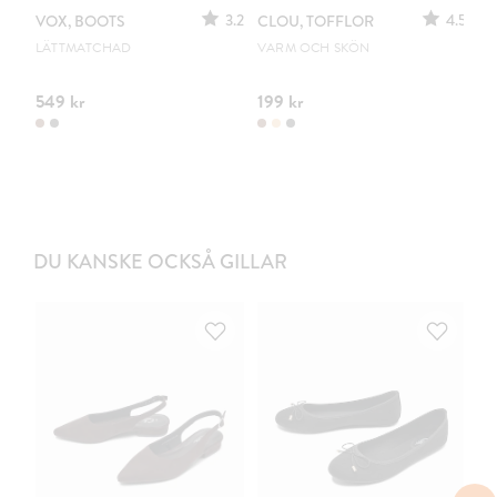
3.2
4.5
VOX, BOOTS
CLOU, TOFFLOR
C
S
LÄTTMATCHAD
VARM OCH SKÖN
PO
549 kr
199 kr
44
DU KANSKE OCKSÅ GILLAR