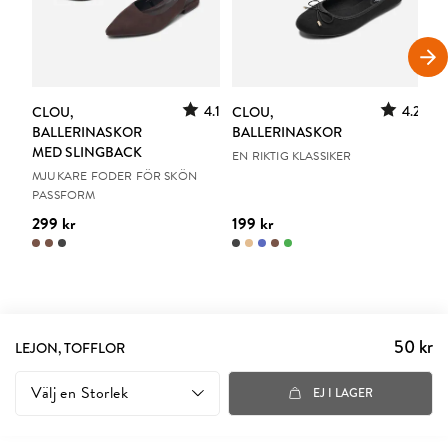
S
4.1
4.2
CLOU,
CLOU,
LE
BALLERINASKOR
BALLERINASKOR
S
MED SLINGBACK
EN RIKTIG KLASSIKER
UR
MJUKARE FODER FÖR SKÖN
PASSFORM
299 kr
199 kr
15
50 kr
Pris
:
LEJON, TOFFLOR
50 kr
Välj en
Storlek
EJ I LAGER