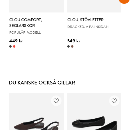
C
CLOU COMFORT,
CLOU, STÖVLETTER
VO
SEGLARSKOR
DRAGKEDJA PÅ INSIDAN
HA
POPULÄR MODELL
449 kr
549 kr
74
DU KANSKE OCKSÅ GILLAR