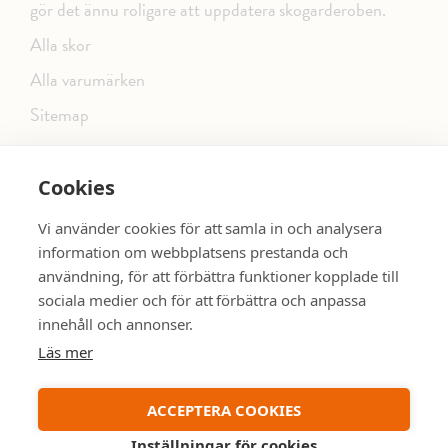
gör det ännu roligare att uppdatera skogarderoben.
Alla skor
Alla varumärken
Sitemap
Cookies
FÖLJ OSS PÅ SOCIALA MEDIER
Vi använder cookies för att samla in och analysera
information om webbplatsens prestanda och
användning, för att förbättra funktioner kopplade till
sociala medier och för att förbättra och anpassa
dinsko.se
SE MER SKOR:
innehåll och annonser.
Läs mer
ACCEPTERA COOKIES
Inställningar för cookies