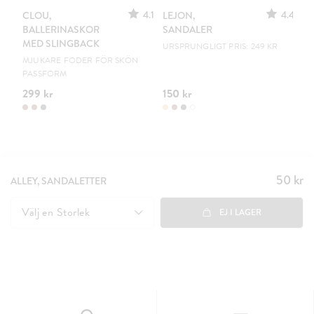
4.1
4.4
CLOU,
LEJON,
C
BALLERINASKOR
SANDALER
B
MED SLINGBACK
URSPRUNGLIGT PRIS: 249 KR
EN
MJUKARE FODER FÖR SKÖN
PASSFORM
299 kr
150 kr
19
50 kr
Pris
:
ALLEY, SANDALETTER
50 kr
Välj en
Storlek
EJ I LAGER