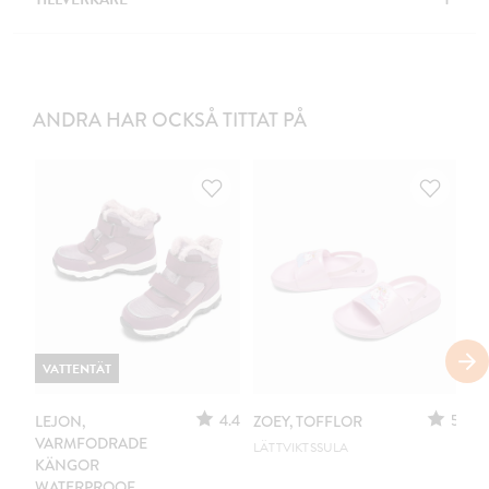
ANDRA HAR OCKSÅ TITTAT PÅ
VATTENTÄT
4.4
5
LEJON,
ZOEY, TOFFLOR
LE
VARMFODRADE
LÄTTVIKTSSULA
EX
KÄNGOR
WATERPROOF