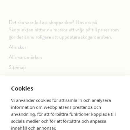
Det ska vara kul att shoppa skor! Hos oss på
Skopunkten hittar du massor att välja på till priser som
gör det ännu roligare att uppdatera skogarderoben.
Alla skor
Alla varumärken
Sitemap
Cookies
FÖLJ OSS PÅ SOCIALA MEDIER
Vi använder cookies för att samla in och analysera
information om webbplatsens prestanda och
användning, för att förbättra funktioner kopplade till
sociala medier och för att förbättra och anpassa
dinsko.se
SE MER SKOR:
innehåll och annonser.