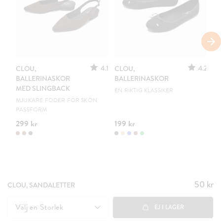
S
4.1
4.2
CLOU,
CLOU,
LE
BALLERINASKOR
BALLERINASKOR
S
MED SLINGBACK
EN RIKTIG KLASSIKER
UR
MJUKARE FODER FÖR SKÖN
PASSFORM
299 kr
199 kr
15
50 kr
Pris
:
CLOU, SANDALETTER
50 kr
Välj en
Storlek
EJ I LAGER