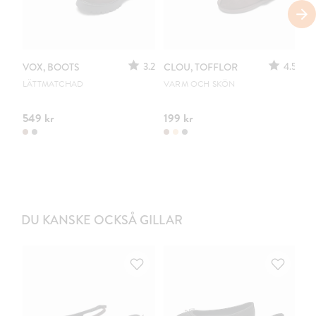
3.2
4.5
VOX, BOOTS
CLOU, TOFFLOR
C
S
LÄTTMATCHAD
VARM OCH SKÖN
PO
549 kr
199 kr
44
DU KANSKE OCKSÅ GILLAR