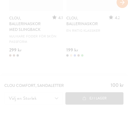
S
4.1
4.2
CLOU,
CLOU,
LE
BALLERINASKOR
BALLERINASKOR
S
MED SLINGBACK
EN RIKTIG KLASSIKER
UR
MJUKARE FODER FÖR SKÖN
PASSFORM
299 kr
199 kr
15
100 kr
Pris
:
CLOU COMFORT, SANDALETTER
100 kr
Välj en
Storlek
EJ I LAGER