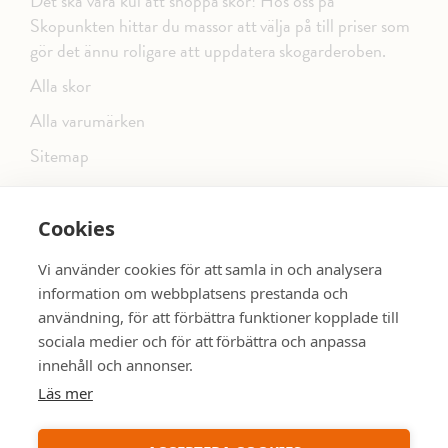
Det ska vara kul att shoppa skor! Hos oss på
Skopunkten hittar du massor att välja på till priser som
gör det ännu roligare att uppdatera skogarderoben.
Alla skor
Alla varumärken
Sitemap
Cookies
FÖLJ OSS PÅ SOCIALA MEDIER
Vi använder cookies för att samla in och analysera
information om webbplatsens prestanda och
användning, för att förbättra funktioner kopplade till
sociala medier och för att förbättra och anpassa
dinsko.se
SE MER SKOR:
innehåll och annonser.
Läs mer