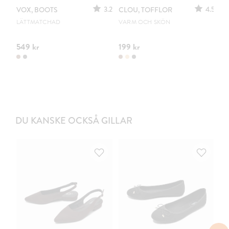
3.2
4.5
VOX, BOOTS
CLOU, TOFFLOR
C
S
LÄTTMATCHAD
VARM OCH SKÖN
PO
549 kr
199 kr
44
DU KANSKE OCKSÅ GILLAR