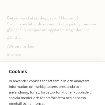
Det ska vara kul att shoppa skor! Hos oss på
Skopunkten hittar du massor att välja på till priser som
gör det ännu roligare att uppdatera skogarderoben.
Alla skor
Alla varumärken
Sitemap
Cookies
FÖLJ OSS PÅ SOCIALA MEDIER
Vi använder cookies för att samla in och analysera
information om webbplatsens prestanda och
användning, för att förbättra funktioner kopplade till
sociala medier och för att förbättra och anpassa
dinsko.se
SE MER SKOR:
innehåll och annonser.