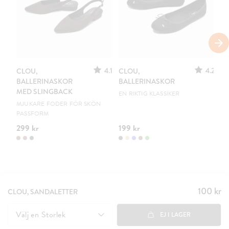
S
4.1
4.2
CLOU,
CLOU,
LE
BALLERINASKOR
BALLERINASKOR
S
MED SLINGBACK
EN RIKTIG KLASSIKER
UR
MJUKARE FODER FÖR SKÖN
PASSFORM
299 kr
199 kr
15
100 kr
Pris
:
CLOU, SANDALETTER
100 kr
Välj en
Storlek
EJ I LAGER