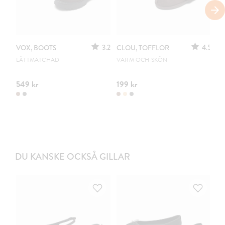
3.2
4.5
VOX, BOOTS
CLOU, TOFFLOR
C
S
LÄTTMATCHAD
VARM OCH SKÖN
PO
549 kr
199 kr
44
DU KANSKE OCKSÅ GILLAR