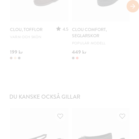
4.5
CLOU, TOFFLOR
CLOU COMFORT,
CL
SEGLARSKOR
VARM OCH SKÖN
DR
POPULÄR MODELL
199 kr
449 kr
54
DU KANSKE OCKSÅ GILLAR