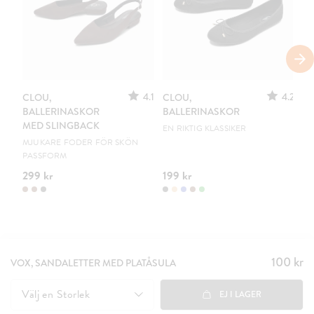
S
4.1
4.2
CLOU,
CLOU,
LE
BALLERINASKOR
BALLERINASKOR
S
MED SLINGBACK
EN RIKTIG KLASSIKER
UR
MJUKARE FODER FÖR SKÖN
PASSFORM
299 kr
199 kr
15
100 kr
Pris
:
VOX, SANDALETTER MED PLATÅSULA
100 kr
Välj en
Storlek
EJ I LAGER