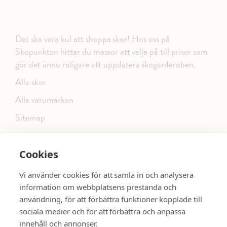
Det ska vara kul att shoppa skor! Hos oss på
Skopunkten hittar du massor att välja på till priser som
gör det ännu roligare att uppdatera skogarderoben.
Alla skor
Alla varumärken
Sitemap
Cookies
FÖLJ OSS PÅ SOCIALA MEDIER
Vi använder cookies för att samla in och analysera
information om webbplatsens prestanda och
användning, för att förbättra funktioner kopplade till
sociala medier och för att förbättra och anpassa
dinsko.se
SE MER SKOR:
innehåll och annonser.