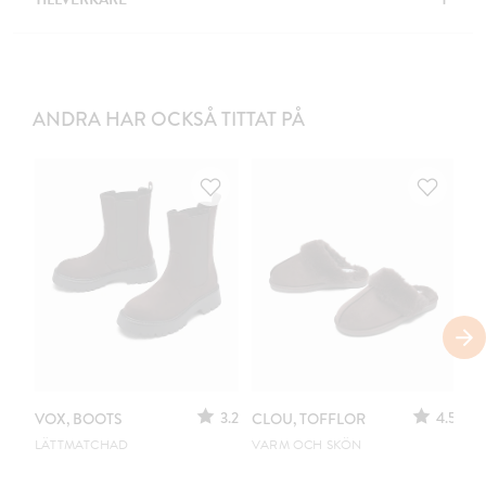
ANDRA HAR OCKSÅ TITTAT PÅ
3.2
4.5
VOX, BOOTS
CLOU, TOFFLOR
C
S
LÄTTMATCHAD
VARM OCH SKÖN
PO