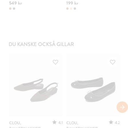
549 kr
199 kr
44
DU KANSKE OCKSÅ GILLAR
S
4.1
4.2
CLOU,
CLOU,
LE