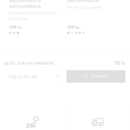
BALLERINASKOR
BALLERINASKOR
S
MED SLINGBACK
EN RIKTIG KLASSIKER
UR
MJUKARE FODER FÖR SKÖN
PASSFORM
299 kr
199 kr
15
50 kr
Pris
:
ALLEY, SLIP-ON SNEAKERS
50 kr
Välj en
Storlek
EJ I LAGER