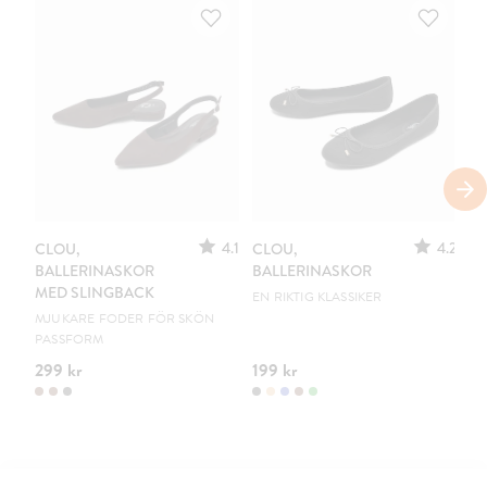
S
4.1
4.2
CLOU,
CLOU,
LE
BALLERINASKOR
BALLERINASKOR
S
MED SLINGBACK
EN RIKTIG KLASSIKER
UR
MJUKARE FODER FÖR SKÖN
PASSFORM
299 kr
199 kr
15