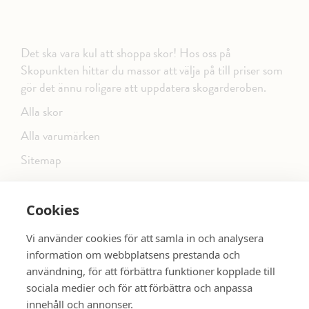
Det ska vara kul att shoppa skor! Hos oss på
Skopunkten hittar du massor att välja på till priser som
gör det ännu roligare att uppdatera skogarderoben.
Alla skor
Alla varumärken
Sitemap
Cookies
FÖLJ OSS PÅ SOCIALA MEDIER
Vi använder cookies för att samla in och analysera
information om webbplatsens prestanda och
användning, för att förbättra funktioner kopplade till
sociala medier och för att förbättra och anpassa
dinsko.se
SE MER SKOR:
innehåll och annonser.