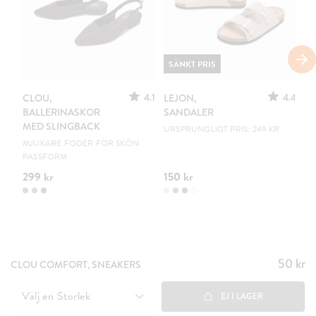
SÄNKT PRIS
4.1
4.4
CLOU,
LEJON,
C
BALLERINASKOR
SANDALER
B
MED SLINGBACK
URSPRUNGLIGT PRIS: 249 KR
EN
MJUKARE FODER FÖR SKÖN
PASSFORM
299 kr
150 kr
19
50 kr
Pris
:
CLOU COMFORT, SNEAKERS
50 kr
Välj en
Storlek
EJ I LAGER