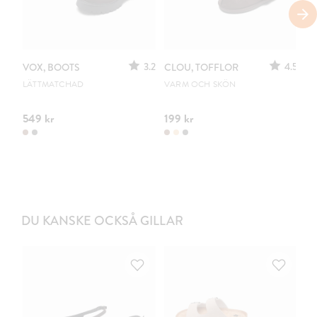
3.2
4.5
VOX, BOOTS
CLOU, TOFFLOR
C
S
LÄTTMATCHAD
VARM OCH SKÖN
PO
549 kr
199 kr
44
DU KANSKE OCKSÅ GILLAR