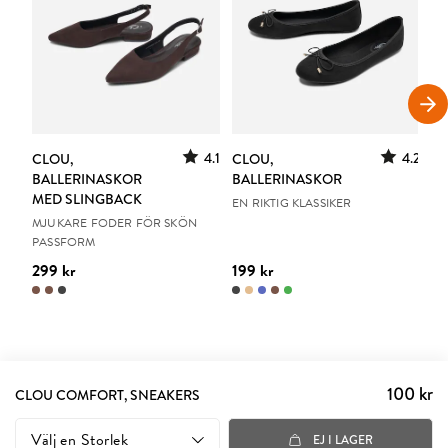
S
4.1
4.2
CLOU,
CLOU,
LE
BALLERINASKOR
BALLERINASKOR
S
MED SLINGBACK
EN RIKTIG KLASSIKER
UR
MJUKARE FODER FÖR SKÖN
PASSFORM
299 kr
199 kr
15
100 kr
Pris
:
CLOU COMFORT, SNEAKERS
100 kr
Välj en
Storlek
EJ I LAGER