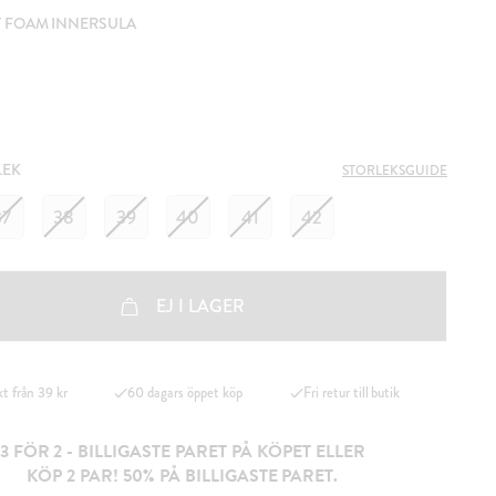
 FOAM INNERSULA
LEK
STORLEKSGUIDE
37
38
39
40
41
42
EJ I LAGER
kt från 39 kr
60 dagars öppet köp
Fri retur till butik
3 FÖR 2 - BILLIGASTE PARET PÅ KÖPET ELLER
KÖP 2 PAR! 50% PÅ BILLIGASTE PARET.