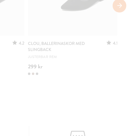
4.2
4.1
CLOU, BALLERINASKOR MED
LEJON,
SLINGBACK
EN RIKT
JUSTERBAR REM
299 kr
249 k