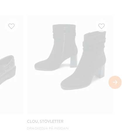
COMIN
CLOU, STÖVLETTER
VOX, S
DRAGKEDJA PÅ INSIDAN
HALV D