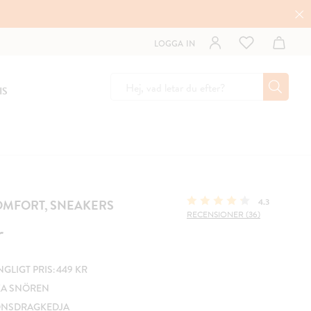
LOGGA IN
IS
OMFORT, SNEAKERS
4.3
RECENSIONER (36)
r
GLIGT PRIS: 449 KR
KA SNÖREN
ONSDRAGKEDJA