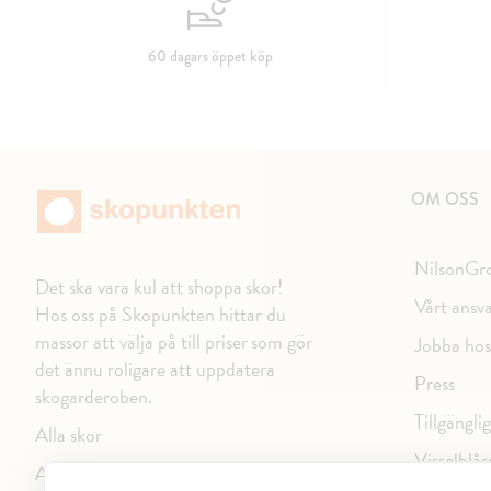
60 dagars öppet köp
OM OSS
NilsonGr
Det ska vara kul att shoppa skor!
Vårt ansv
Hos oss på Skopunkten hittar du
massor att välja på till priser som gör
Jobba hos
det ännu roligare att uppdatera
Press
skogarderoben.
Tillgängli
Alla skor
Visselblås
Alla varumärken