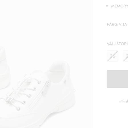
MEMORY
FÄRG:
VITA
VÄLJ STOR
36
Fra