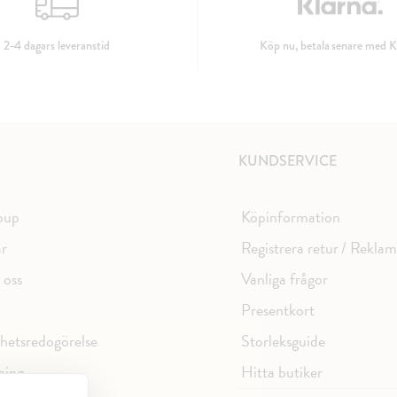
2-4 dagars leveranstid
Köp nu, betala senare med K
KUNDSERVICE
oup
Köpinformation
ar
Registrera retur / Rekla
 oss
Vanliga frågor
Presentkort
ghetsredogörelse
Storleksguide
ning
Hitta butiker