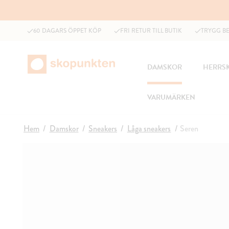
60 DAGARS ÖPPET KÖP
FRI RETUR TILL BUTIK
TRYGG B
DAMSKOR
HERRS
VARUMÄRKEN
Hem
Damskor
Sneakers
Låga sneakers
Seren