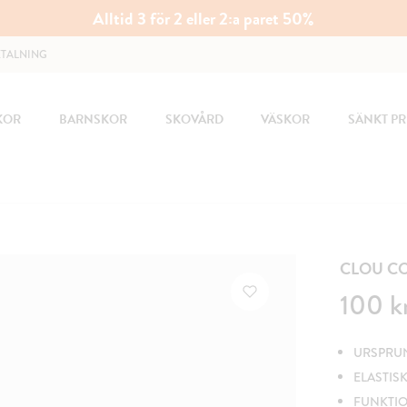
Alltid 3 för 2 eller 2:a paret 50%
ETALNING
KOR
BARNSKOR
SKOVÅRD
VÄSKOR
SÄNKT PR
CLOU C
Pris
:
100 kr
100 k
URSPRUN
ELASTIS
FUNKTI