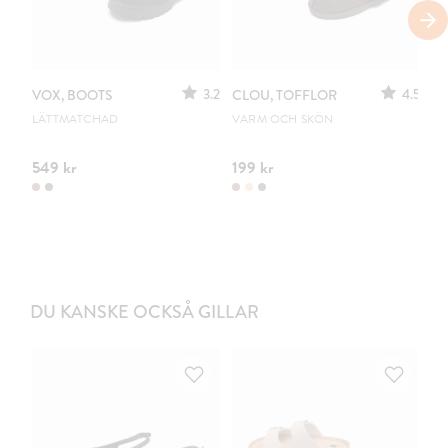
3.2
4.5
VOX, BOOTS
CLOU, TOFFLOR
C
S
LÄTTMATCHAD
VARM OCH SKÖN
PO
549 kr
199 kr
44
DU KANSKE OCKSÅ GILLAR