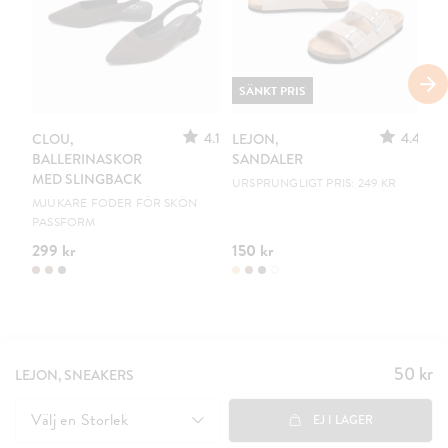
SÄNKT PRIS
4.1
4.4
CLOU,
LEJON,
C
BALLERINASKOR
SANDALER
B
MED SLINGBACK
URSPRUNGLIGT PRIS: 249 KR
EN
MJUKARE FODER FÖR SKÖN
PASSFORM
299 kr
150 kr
19
50 kr
Pris
:
LEJON, SNEAKERS
50 kr
Välj en
Storlek
EJ I LAGER