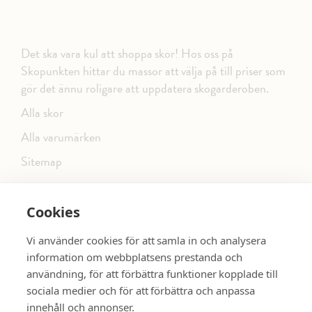
Det ska vara kul att shoppa skor! Hos oss på
Skopunkten hittar du massor att välja på till priser som
gör det ännu roligare att uppdatera skogarderoben.
Alla skor
Alla varumärken
Sitemap
Cookies
FÖLJ OSS PÅ SOCIALA MEDIER
Vi använder cookies för att samla in och analysera
information om webbplatsens prestanda och
användning, för att förbättra funktioner kopplade till
sociala medier och för att förbättra och anpassa
dinsko.se
SE MER SKOR:
innehåll och annonser.