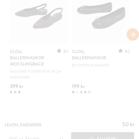
S
4.1
4.2
CLOU,
CLOU,
LE
BALLERINASKOR
BALLERINASKOR
S
MED SLINGBACK
EN RIKTIG KLASSIKER
UR
MJUKARE FODER FÖR SKÖN
PASSFORM
299 kr
199 kr
15
50 kr
Pris
:
LEJON, SNEAKERS
50 kr
Välj en
Storlek
EJ I LAGER