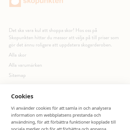
Det ska vara kul att shoppa skor! Hos oss på
Skopunkten hittar du massor att välja på till priser som
gör det ännu roligare att uppdatera skogarderoben.
Alla skor
Alla varumärken
Sitemap
Cookies
FÖLJ OSS PÅ SOCIALA MEDIER
Vi använder cookies för att samla in och analysera
information om webbplatsens prestanda och
användning, för att förbättra funktioner kopplade till
sociala medier och för att förbättra och anpassa