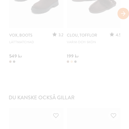
3.2
4.5
VOX, BOOTS
CLOU, TOFFLOR
C
S
LÄTTMATCHAD
VARM OCH SKÖN
PO
549 kr
199 kr
44
DU KANSKE OCKSÅ GILLAR