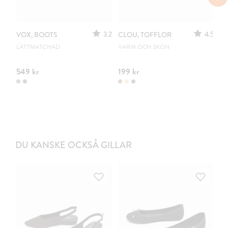
3.2
4.5
VOX, BOOTS
CLOU, TOFFLOR
C
S
LÄTTMATCHAD
VARM OCH SKÖN
PO
549 kr
199 kr
44
DU KANSKE OCKSÅ GILLAR