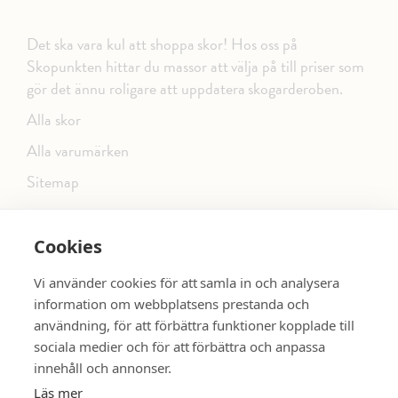
Det ska vara kul att shoppa skor! Hos oss på
Skopunkten hittar du massor att välja på till priser som
gör det ännu roligare att uppdatera skogarderoben.
Alla skor
Alla varumärken
Sitemap
Cookies
FÖLJ OSS PÅ SOCIALA MEDIER
Vi använder cookies för att samla in och analysera
information om webbplatsens prestanda och
användning, för att förbättra funktioner kopplade till
sociala medier och för att förbättra och anpassa
dinsko.se
SE MER SKOR:
innehåll och annonser.
Läs mer