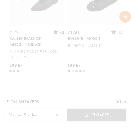
S
4.1
4.2
CLOU,
CLOU,
LE
BALLERINASKOR
BALLERINASKOR
S
MED SLINGBACK
EN RIKTIG KLASSIKER
UR
MJUKARE FODER FÖR SKÖN
PASSFORM
299 kr
199 kr
15
50 kr
Pris
:
LEJON, SNEAKERS
50 kr
Välj en
Storlek
EJ I LAGER