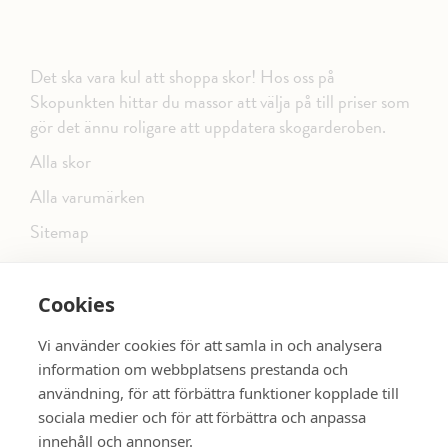
Det ska vara kul att shoppa skor! Hos oss på
Skopunkten hittar du massor att välja på till priser som
gör det ännu roligare att uppdatera skogarderoben.
Alla skor
Alla varumärken
Sitemap
Cookies
FÖLJ OSS PÅ SOCIALA MEDIER
Vi använder cookies för att samla in och analysera
information om webbplatsens prestanda och
användning, för att förbättra funktioner kopplade till
sociala medier och för att förbättra och anpassa
dinsko.se
SE MER SKOR:
innehåll och annonser.