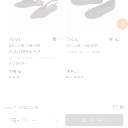
S
4.1
4.2
CLOU,
CLOU,
LE
BALLERINASKOR
BALLERINASKOR
S
MED SLINGBACK
EN RIKTIG KLASSIKER
UR
MJUKARE FODER FÖR SKÖN
PASSFORM
299 kr
199 kr
15
50 kr
Pris
:
LEJON, SNEAKERS
50 kr
Välj en
Storlek
EJ I LAGER