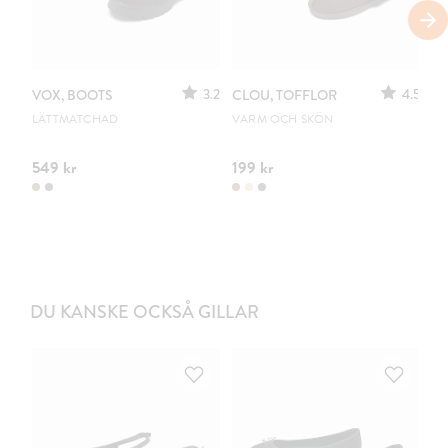
3.2
4.5
VOX, BOOTS
CLOU, TOFFLOR
C
S
LÄTTMATCHAD
VARM OCH SKÖN
PO
549 kr
199 kr
44
DU KANSKE OCKSÅ GILLAR