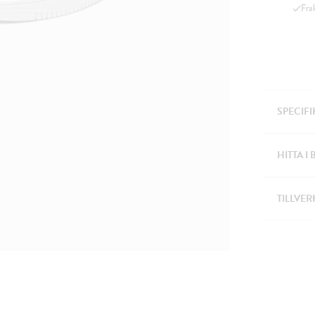
Fra
SPECIF
HITTA I 
TILLVER