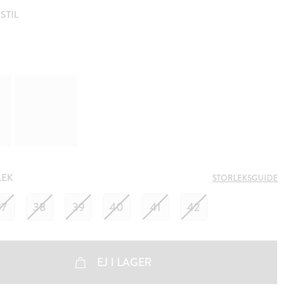
STIL
LEK
STORLEKSGUIDE
37
38
39
40
41
42
EJ I LAGER