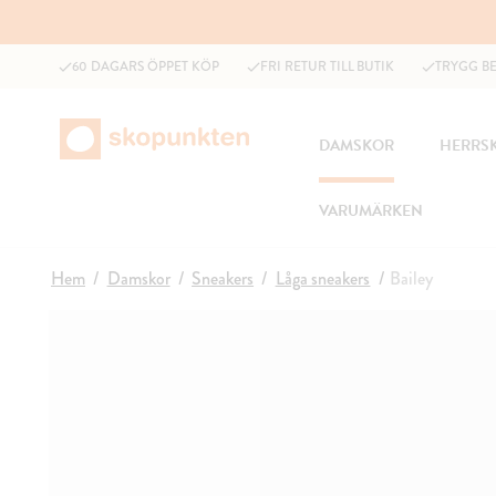
60 DAGARS ÖPPET KÖP
FRI RETUR TILL BUTIK
TRYGG B
DAMSKOR
HERRS
VARUMÄRKEN
Hem
Damskor
Sneakers
Låga sneakers
Bailey