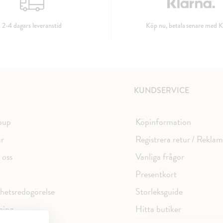
2-4 dagars leveranstid
Köp nu, betala senare med K
KUNDSERVICE
oup
Köpinformation
ar
Registrera retur / Rekla
 oss
Vanliga frågor
Presentkort
ghetsredogörelse
Storleksguide
ning
Hitta butiker