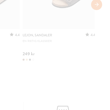
4.4
4.4
LEJON, SANDALER
CLOU,
SLING
EN RIKTIG KLASSIKER
JUSTER
249 kr
299 kr