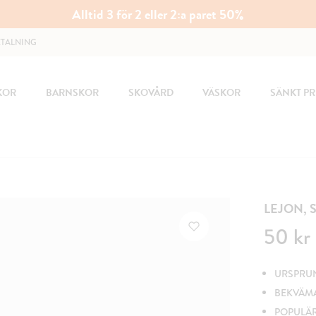
Alltid 3 för 2 eller 2:a paret 50%
ETALNING
KOR
BARNSKOR
SKOVÅRD
VÄSKOR
SÄNKT PR
LEJON, 
Pris
:
50 kr
50 kr
URSPRUNG
BEKVÄM
POPULÄ