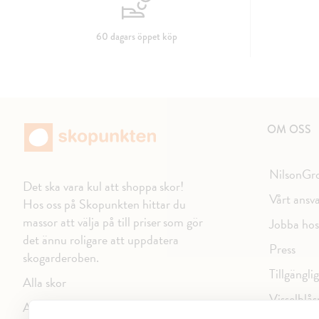
60 dagars öppet köp
OM OSS
NilsonGr
Det ska vara kul att shoppa skor!
Vårt ansv
Hos oss på Skopunkten hittar du
massor att välja på till priser som gör
Jobba hos
det ännu roligare att uppdatera
Press
skogarderoben.
Tillgängli
Alla skor
Visselblås
Alla varumärken