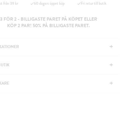
kt från 39 kr
60 dagars öppet köp
Fri retur till butik
3 FÖR 2 - BILLIGASTE PARET PÅ KÖPET ELLER
KÖP 2 PAR! 50% PÅ BILLIGASTE PARET.
+
IKATIONER
+
BUTIK
+
KARE