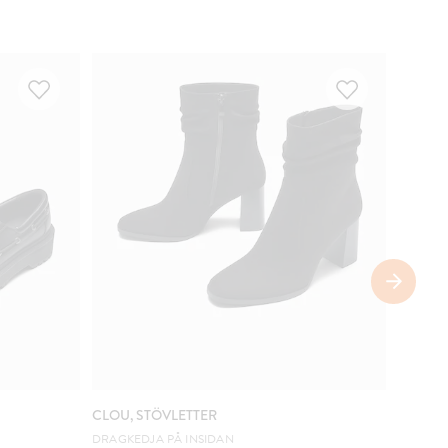
COMIN
CLOU, STÖVLETTER
VOX, S
DRAGKEDJA PÅ INSIDAN
HALV D