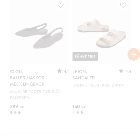
SÄNKT PRIS
4.1
4.4
CLOU,
LEJON,
C
BALLERINASKOR
SANDALER
B
MED SLINGBACK
URSPRUNGLIGT PRIS: 249 KR
EN
MJUKARE FODER FÖR SKÖN
PASSFORM
299 kr
150 kr
19