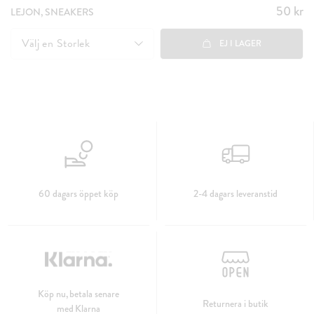
50 kr
Pris
:
LEJON, SNEAKERS
50 kr
Välj en
Storlek
EJ I LAGER
60 dagars öppet köp
2-4 dagars leveranstid
Köp nu, betala senare
Returnera i butik
med Klarna