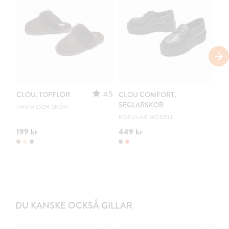
4.5
CLOU, TOFFLOR
CLOU COMFORT,
CL
SEGLARSKOR
VARM OCH SKÖN
DR
POPULÄR MODELL
199 kr
449 kr
54
DU KANSKE OCKSÅ GILLAR