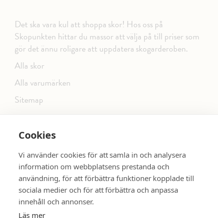
Det ska vara kul att shoppa skor! Hos oss på
Skopunkten hittar du massor att välja på till priser som
gör det ännu roligare att uppdatera skogarderoben.
Alla skor
Alla varumärken
Sitemap
Cookies
FÖLJ OSS PÅ SOCIALA MEDIER
Vi använder cookies för att samla in och analysera
information om webbplatsens prestanda och
användning, för att förbättra funktioner kopplade till
sociala medier och för att förbättra och anpassa
dinsko.se
SE MER SKOR:
innehåll och annonser.
Läs mer