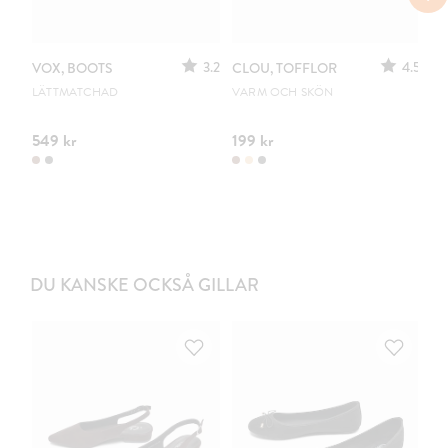
3.2
4.5
VOX, BOOTS
CLOU, TOFFLOR
C
S
LÄTTMATCHAD
VARM OCH SKÖN
PO
549 kr
199 kr
44
DU KANSKE OCKSÅ GILLAR