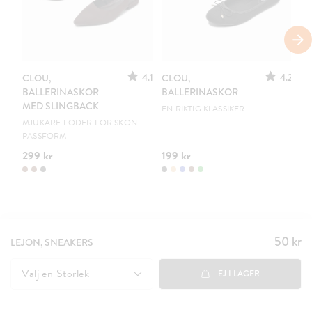
S
4.1
4.2
CLOU,
CLOU,
LE
BALLERINASKOR
BALLERINASKOR
S
MED SLINGBACK
EN RIKTIG KLASSIKER
UR
MJUKARE FODER FÖR SKÖN
PASSFORM
299 kr
199 kr
15
50 kr
Pris
:
LEJON, SNEAKERS
50 kr
Välj en
Storlek
EJ I LAGER