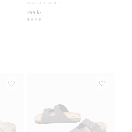
SNYGGA DETALJER
LÄTTVIK
299 kr
299 kr