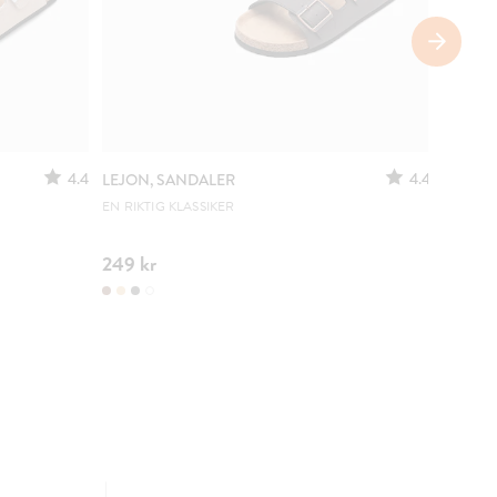
4.4
4.4
LEJON, SANDALER
CLOU,
SLING
EN RIKTIG KLASSIKER
JUSTER
249 kr
299 kr