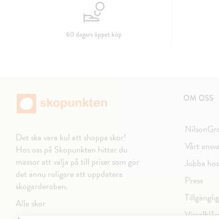
60 dagars öppet köp
OM OSS
NilsonGr
Det ska vara kul att shoppa skor!
Vårt ansv
Hos oss på Skopunkten hittar du
massor att välja på till priser som gör
Jobba hos
det ännu roligare att uppdatera
Press
skogarderoben.
Tillgängli
Alla skor
Visselblås