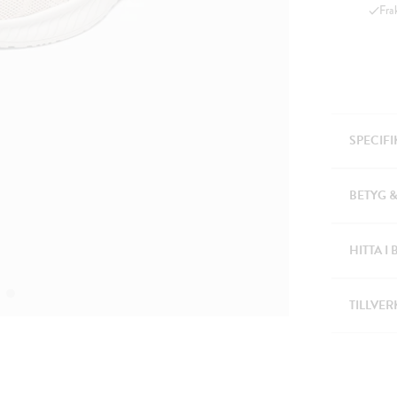
Fra
SPECIF
BETYG 
HITTA I 
TILLVER