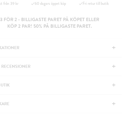
kt från 39 kr
60 dagars öppet köp
Fri retur till butik
3 FÖR 2 - BILLIGASTE PARET PÅ KÖPET ELLER
KÖP 2 PAR! 50% PÅ BILLIGASTE PARET.
+
IKATIONER
+
& RECENSIONER
+
BUTIK
+
KARE