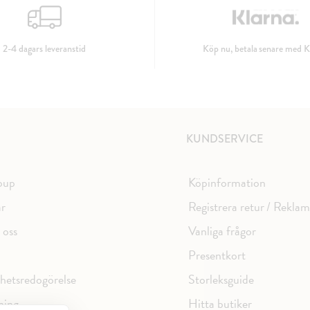
2-4 dagars leveranstid
Köp nu, betala senare med K
KUNDSERVICE
oup
Köpinformation
ar
Registrera retur / Rekla
 oss
Vanliga frågor
Presentkort
ghetsredogörelse
Storleksguide
ning
Hitta butiker