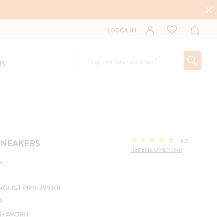
LOGGA IN
IS
SNEAKERS
4.3
RECENSIONER (64)
r
LIGT PRIS: 299 KR
A
SFAVORIT