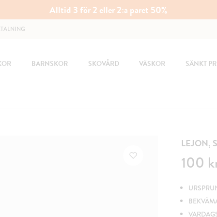
Alltid 3 för 2 eller 2:a paret 50%
ETALNING
KOR
BARNSKOR
SKOVÅRD
VÄSKOR
SÄNKT PR
LEJON, 
Pris
:
100 kr
100 k
URSPRUNG
BEKVÄM
VARDAG