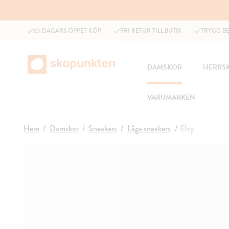
60 DAGARS ÖPPET KÖP
FRI RETUR TILL BUTIK
TRYGG B
DAMSKOR
HERRS
VARUMÄRKEN
Hem
Damskor
Sneakers
Låga sneakers
Elvy