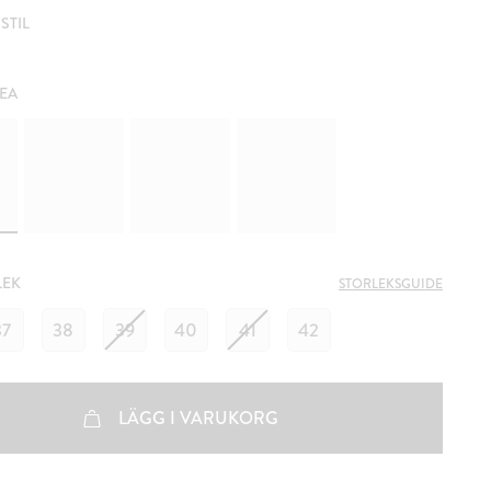
STIL
EA
LEK
STORLEKSGUIDE
37
38
39
40
41
42
LÄGG I VARUKORG