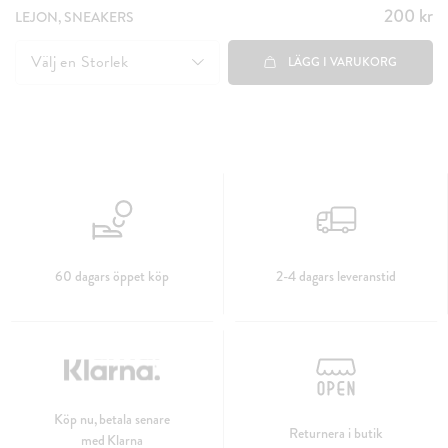
200 kr
Pris
:
LEJON, SNEAKERS
200 kr
Välj en
Storlek
LÄGG I VARUKORG
60 dagars öppet köp
2-4 dagars leveranstid
Köp nu, betala senare
Returnera i butik
med Klarna