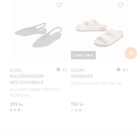
SÄNKT PRIS
4.1
4.4
CLOU,
LEJON,
C
BALLERINASKOR
SANDALER
B
MED SLINGBACK
URSPRUNGLIGT PRIS: 249 KR
EN
MJUKARE FODER FÖR SKÖN
PASSFORM
299 kr
150 kr
19