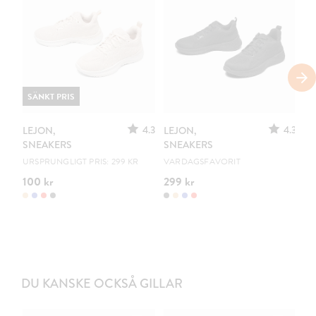
SÄNKT PRIS
S
4.3
4.3
LEJON,
LEJON,
LE
SNEAKERS
SNEAKERS
S
URSPRUNGLIGT PRIS: 299 KR
VARDAGSFAVORIT
UR
100 kr
299 kr
10
DU KANSKE OCKSÅ GILLAR