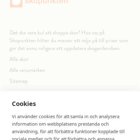
Det ska vara kul att shoppa skor! Hos oss på
Skopunkten hittar du massor att välja på till priser som
gör det ännu roligare att uppdatera skogarderoben.
Alla skor
Alla varumärken
Sitemap
Cookies
FÖLJ OSS PÅ SOCIALA MEDIER
Vi använder cookies för att samla in och analysera
information om webbplatsens prestanda och
användning, för att förbättra funktioner kopplade till
sociala medier och för att förbättra och anpassa