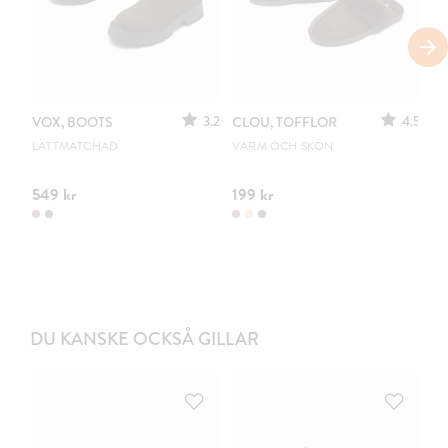
3.2
4.5
VOX, BOOTS
CLOU, TOFFLOR
C
S
LÄTTMATCHAD
VARM OCH SKÖN
PO
549 kr
199 kr
44
DU KANSKE OCKSÅ GILLAR