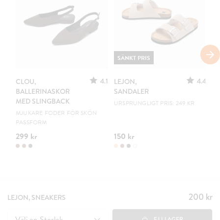
SÄNKT PRIS
4.1
4.4
CLOU,
LEJON,
C
BALLERINASKOR
SANDALER
B
MED SLINGBACK
URSPRUNGLIGT PRIS: 249 KR
EN
MJUKARE FODER FÖR SKÖN
PASSFORM
299 kr
150 kr
19
200 kr
Pris
:
LEJON, SNEAKERS
200 kr
Välj en
Storlek
EJ I LAGER