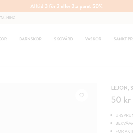
Alltid 3 för 2 eller 2:a paret 50%
ETALNING
KOR
BARNSKOR
SKOVÅRD
VÄSKOR
SÄNKT PR
LEJON, 
Pris
:
50 kr
50 kr
URSPRUN
BEKVÄM
FÖR AKT