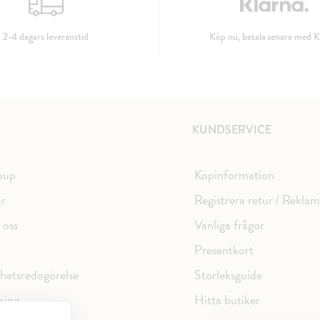
2-4 dagars leveranstid
Köp nu, betala senare med K
KUNDSERVICE
oup
Köpinformation
ar
Registrera retur / Rekla
 oss
Vanliga frågor
Presentkort
ghetsredogörelse
Storleksguide
ning
Hitta butiker