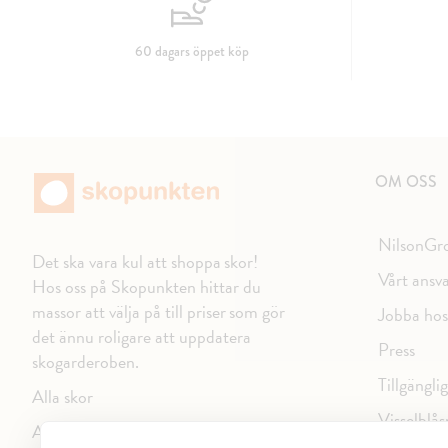
60 dagars öppet köp
OM OSS
NilsonGr
Det ska vara kul att shoppa skor!
Vårt ansv
Hos oss på Skopunkten hittar du
massor att välja på till priser som gör
Jobba hos
det ännu roligare att uppdatera
Press
skogarderoben.
Tillgängli
Alla skor
Visselblås
Alla varumärken