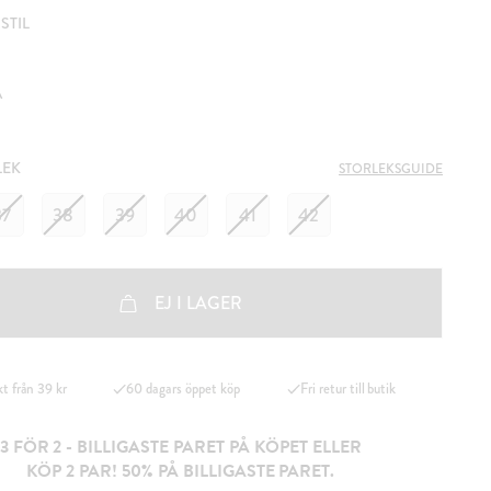
STIL
A
LEK
STORLEKSGUIDE
37
38
39
40
41
42
EJ I LAGER
kt från 39 kr
60 dagars öppet köp
Fri retur till butik
3 FÖR 2 - BILLIGASTE PARET PÅ KÖPET ELLER
KÖP 2 PAR! 50% PÅ BILLIGASTE PARET.