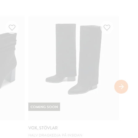
COMING SOON
COMIN
VOX, STÖVLAR
VOX, S
HALV DRAGKEDJA PÅ INSIDAN
SNYGGA