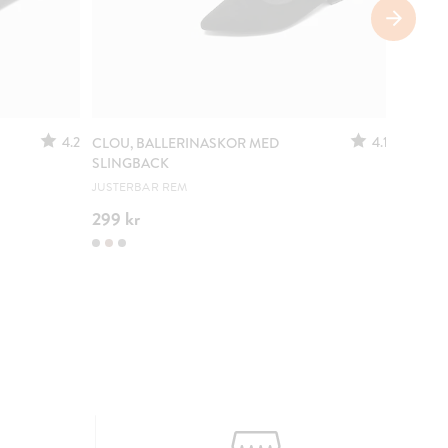
4.2
4.1
CLOU, BALLERINASKOR MED
LEJON,
SLINGBACK
EN RIKT
JUSTERBAR REM
299 kr
249 k