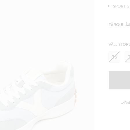
SPORTIG 
FÄRG:
BLÅ
VÄLJ STOR
36
Fra