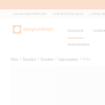
60 DAGARS ÖPPET KÖP
FRI RETUR TILL BUTIK
TRYGG B
DAMSKOR
HERRS
VARUMÄRKEN
Hem
Damskor
Sneakers
Låga sneakers
Nuba