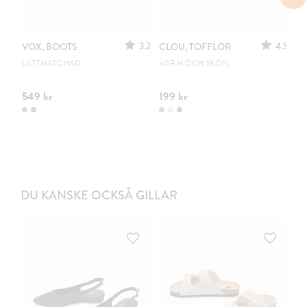
3.2
4.5
VOX, BOOTS
CLOU, TOFFLOR
C
S
LÄTTMATCHAD
VARM OCH SKÖN
PO
549 kr
199 kr
44
DU KANSKE OCKSÅ GILLAR