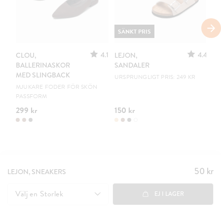
SÄNKT PRIS
4.1
4.4
CLOU,
LEJON,
C
BALLERINASKOR
SANDALER
B
MED SLINGBACK
URSPRUNGLIGT PRIS: 249 KR
EN
MJUKARE FODER FÖR SKÖN
PASSFORM
299 kr
150 kr
19
50 kr
Pris
:
LEJON, SNEAKERS
50 kr
Välj en
Storlek
EJ I LAGER