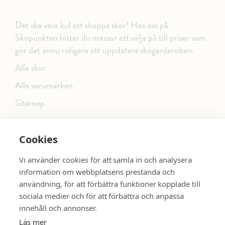
Det ska vara kul att shoppa skor! Hos oss på
Skopunkten hittar du massor att välja på till priser som
gör det ännu roligare att uppdatera skogarderoben.
Alla skor
Alla varumärken
Sitemap
Cookies
FÖLJ OSS PÅ SOCIALA MEDIER
Vi använder cookies för att samla in och analysera
information om webbplatsens prestanda och
användning, för att förbättra funktioner kopplade till
sociala medier och för att förbättra och anpassa
dinsko.se
SE MER SKOR:
innehåll och annonser.
Läs mer