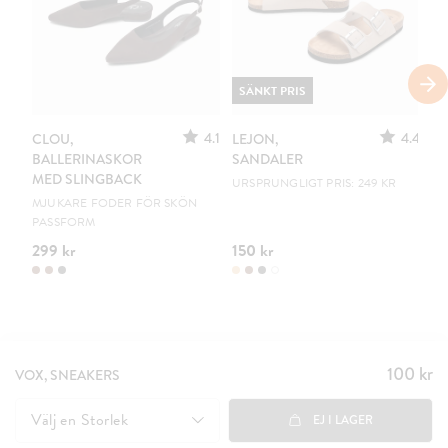
SÄNKT PRIS
4.1
4.4
CLOU,
LEJON,
C
BALLERINASKOR
SANDALER
B
MED SLINGBACK
URSPRUNGLIGT PRIS: 249 KR
EN
MJUKARE FODER FÖR SKÖN
PASSFORM
299 kr
150 kr
19
100 kr
Pris
:
VOX, SNEAKERS
100 kr
Välj en
Storlek
EJ I LAGER