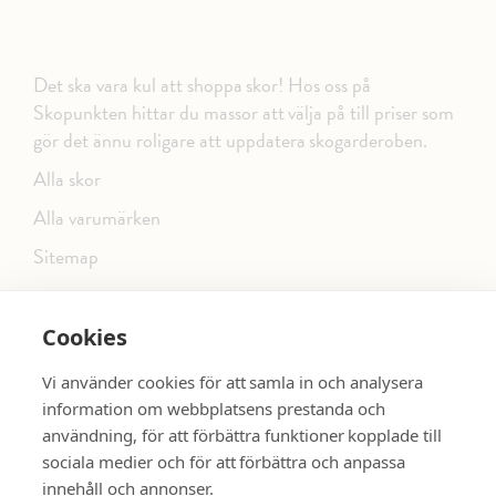
Det ska vara kul att shoppa skor! Hos oss på
Skopunkten hittar du massor att välja på till priser som
gör det ännu roligare att uppdatera skogarderoben.
Alla skor
Alla varumärken
Sitemap
Cookies
FÖLJ OSS PÅ SOCIALA MEDIER
Vi använder cookies för att samla in och analysera
information om webbplatsens prestanda och
användning, för att förbättra funktioner kopplade till
sociala medier och för att förbättra och anpassa
dinsko.se
SE MER SKOR:
innehåll och annonser.