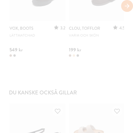
3.2
4.5
VOX, BOOTS
CLOU, TOFFLOR
C
S
LÄTTMATCHAD
VARM OCH SKÖN
PO
549 kr
199 kr
44
DU KANSKE OCKSÅ GILLAR